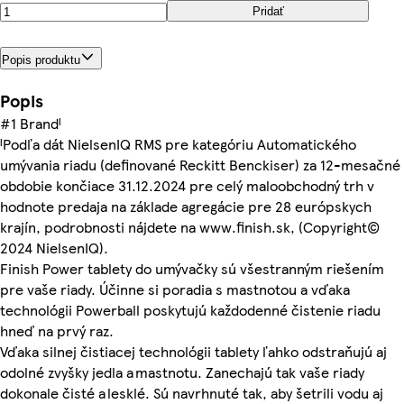
Pridať
Popis produktu
Popis
#1 Brandᴵ
ᴵPodľa dát NielsenIQ RMS pre kategóriu Automatického
umývania riadu (definované Reckitt Benckiser) za 12-mesačné
obdobie končiace 31.12.2024 pre celý maloobchodný trh v
hodnote predaja na základe agregácie pre 28 európskych
krajín, podrobnosti nájdete na www.finish.sk, (Copyright©
2024 NielsenIQ).
Finish Power tablety do umývačky sú všestranným riešením
pre vaše riady. Účinne si poradia s mastnotou a vďaka
technológii Powerball poskytujú každodenné čistenie riadu
hneď na prvý raz.
Vďaka silnej čistiacej technológii tablety ľahko odstraňujú aj
odolné zvyšky jedla a mastnotu. Zanechajú tak vaše riady
dokonale čisté a lesklé. Sú navrhnuté tak, aby šetrili vodu aj