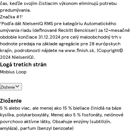
čas, keďže svojím čistiacim výkonom eliminujú potrebu
predumývania.
Značka #1¹
¹Podľa dát NielsenIQ RMS pre kategóriu Automatického
umývania riadu (definované Reckitt Benckiser) za 12-mesačné
obdobie končiace 31.12.2024 pre celý maloobchodný trh v
hodnote predaja na základe agregácie pre 28 európskych
krajín, podrobnosti nájdete na www.finish.sk, (Copyright©
2024 NielsenIQ).
Logá tretích strán
Mobius Loop
Zloženie
Zloženie
5 % alebo viac, ale menej ako 15 % bieliace činidlá na báze
kyslíka, polykarboxyláty, Menej ako 5 % fosfonáty, neiónové
povrchovo aktívne látky, Obsahuje enzýmy (subtilizín,
amyláza), parfum (benzyl benzoate)