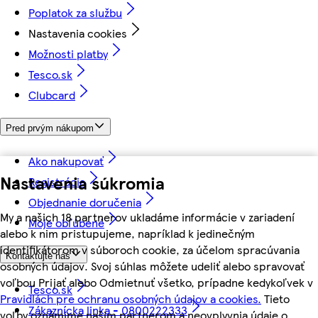
Poplatok za službu
Nastavenia cookies
Možnosti platby
Tesco.sk
Clubcard
Pred prvým nákupom
Ako nakupovať
Nastavenia súkromia
Registrácia
Objednanie doručenia
My a našich 18 partnerov ukladáme informácie v zariadení
Moje obľúbené
alebo k nim pristupujeme, napríklad k jedinečným
identifikátorom v súboroch cookie, za účelom spracúvania
Kontaktujte nás
osobných údajov. Svoj súhlas môžete udeliť alebo spravovať
voľbou Prijať alebo Odmietnuť všetko, prípadne kedykoľvek v
Tesco.sk
Pravidlách pre ochranu osobných údajov a cookies.
Tieto
Zákaznícka linka - 0800222333
voľby oznámime našim partnerom a neovplyvnia údaje o