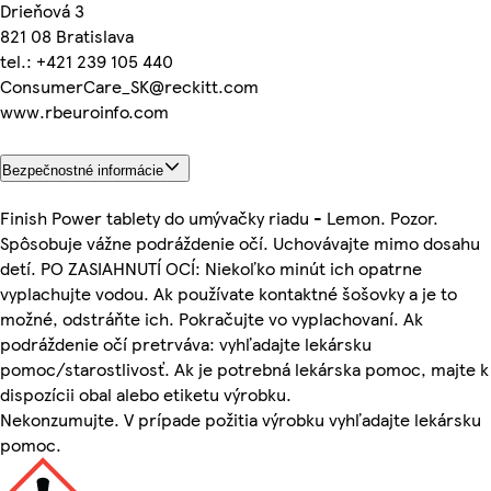
Drieňová 3
821 08 Bratislava
tel.: +421 239 105 440
ConsumerCare_SK@reckitt.com
www.rbeuroinfo.com
Bezpečnostné informácie
Finish Power tablety do umývačky riadu - Lemon. Pozor.
Spôsobuje vážne podráždenie očí. Uchovávajte mimo dosahu
detí. PO ZASIAHNUTÍ OCÍ: Niekoľko minút ich opatrne
vyplachujte vodou. Ak používate kontaktné šošovky a je to
možné, odstráňte ich. Pokračujte vo vyplachovaní. Ak
podráždenie očí pretrváva: vyhľadajte lekársku
pomoc/starostlivosť. Ak je potrebná lekárska pomoc, majte k
dispozícii obal alebo etiketu výrobku.
Nekonzumujte. V prípade požitia výrobku vyhľadajte lekársku
pomoc.