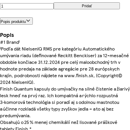
Pridať
Popis produktu
Popis
#1 Brandᴵ
ᴵPodľa dát NielsenIQ RMS pre kategóriu Automatického
umývania riadu (definované Reckitt Benckiser) za 12-mesačné
obdobie končiace 31.12.2024 pre celý maloobchodný trh v
hodnote predaja na základe agregácie pre 28 európskych
krajín, podrobnosti nájdete na www.finish.sk, (Copyright©
2024 NielsenIQ).
Finish Quantum kapsuly do umývačky na silné čistenie a žiarivý
lesk hneď na prvý raz. Ich kompaktná a rýchlo rozpustná
3‑komorová technológia si poradí aj s odolnou mastnotou
a účinne rozkladá všetky typy zvyškov jedla – a to aj bez
predumývania.
Obsahujú o 25 % menej chemikálií než lisované práškové
tablety Finish.*