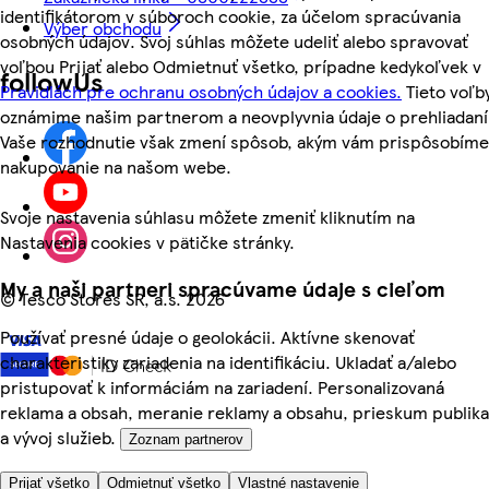
identifikátorom v súboroch cookie, za účelom spracúvania
Výber obchodu
osobných údajov. Svoj súhlas môžete udeliť alebo spravovať
voľbou Prijať alebo Odmietnuť všetko, prípadne kedykoľvek v
followUs
Pravidlách pre ochranu osobných údajov a cookies.
Tieto voľb
oznámime našim partnerom a neovplyvnia údaje o prehliadaní
Vaše rozhodnutie však zmení spôsob, akým vám prispôsobíme
nakupovanie na našom webe.
Svoje nastavenia súhlasu môžete zmeniť kliknutím na
Nastavenia cookies v pätičke stránky.
My a naši partneri spracúvame údaje s cieľom
©
Tesco Stores SR, a.s. 2026
Používať presné údaje o geolokácii. Aktívne skenovať
charakteristiky zariadenia na identifikáciu. Ukladať a/alebo
pristupovať k informáciám na zariadení. Personalizovaná
reklama a obsah, meranie reklamy a obsahu, prieskum publika
a vývoj služieb.
Zoznam partnerov
Prijať všetko
Odmietnuť všetko
Vlastné nastavenie