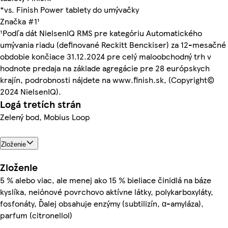
*vs. Finish Power tablety do umývačky
Značka #1¹
¹Podľa dát NielsenIQ RMS pre kategóriu Automatického
umývania riadu (definované Reckitt Benckiser) za 12-mesačné
obdobie končiace 31.12.2024 pre celý maloobchodný trh v
hodnote predaja na základe agregácie pre 28 európskych
krajín, podrobnosti nájdete na www.finish.sk, (Copyright©
2024 NielsenIQ).
Logá tretích strán
Zelený bod, Mobius Loop
Zloženie
Zloženie
5 % alebo viac, ale menej ako 15 % bieliace činidlá na báze
kyslíka, neiónové povrchovo aktívne látky, polykarboxyláty,
fosfonáty, Ďalej obsahuje enzýmy (subtilizín, α-amyláza),
parfum (citronellol)