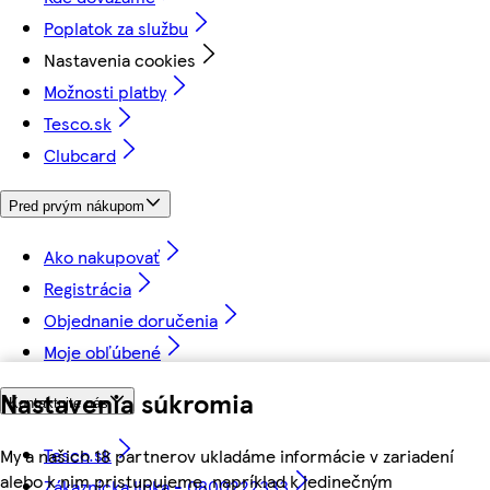
Poplatok za službu
Nastavenia cookies
Možnosti platby
Tesco.sk
Clubcard
Pred prvým nákupom
Ako nakupovať
Registrácia
Objednanie doručenia
Moje obľúbené
Nastavenia súkromia
Kontaktujte nás
Tesco.sk
My a našich 18 partnerov ukladáme informácie v zariadení
alebo k nim pristupujeme, napríklad k jedinečným
Zákaznícka linka - 0800222333