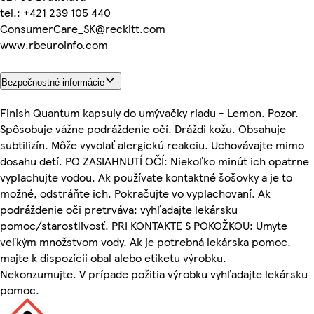
tel.: +421 239 105 440
ConsumerCare_SK@reckitt.com
www.rbeuroinfo.com
Bezpečnostné informácie
Finish Quantum kapsuly do umývačky riadu - Lemon. Pozor.
Spôsobuje vážne podráždenie očí. Dráždi kožu. Obsahuje
subtilizín. Môže vyvolať alergickú reakciu. Uchovávajte mimo
dosahu detí. PO ZASIAHNUTÍ OČÍ: Niekoľko minút ich opatrne
vyplachujte vodou. Ak používate kontaktné šošovky a je to
možné, odstráňte ich. Pokračujte vo vyplachovaní. Ak
podráždenie oči pretrváva: vyhľadajte lekársku
pomoc/starostlivosť. PRI KONTAKTE S POKOŽKOU: Umyte
veľkým množstvom vody. Ak je potrebná lekárska pomoc,
majte k dispozícii obal alebo etiketu výrobku.
Nekonzumujte. V prípade požitia výrobku vyhľadajte lekársku
pomoc.