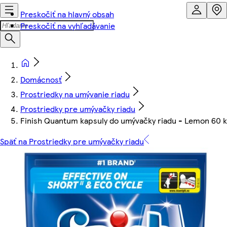
Preskočiť na hlavný obsah
Preskočiť na vyhľadávanie
Domácnosť
Prostriedky na umývanie riadu
Prostriedky pre umývačky riadu
Finish Quantum kapsuly do umývačky riadu - Lemon 60 
Späť na Prostriedky pre umývačky riadu