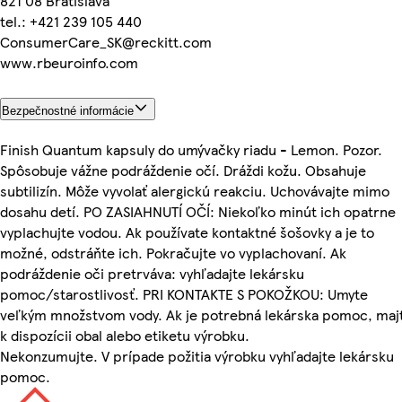
821 08 Bratislava
tel.: +421 239 105 440
ConsumerCare_SK@reckitt.com
www.rbeuroinfo.com
Bezpečnostné informácie
Finish Quantum kapsuly do umývačky riadu - Lemon. Pozor.
Spôsobuje vážne podráždenie očí. Dráždi kožu. Obsahuje
subtilizín. Môže vyvolať alergickú reakciu. Uchovávajte mimo
dosahu detí. PO ZASIAHNUTÍ OČÍ: Niekoľko minút ich opatrne
vyplachujte vodou. Ak používate kontaktné šošovky a je to
možné, odstráňte ich. Pokračujte vo vyplachovaní. Ak
podráždenie oči pretrváva: vyhľadajte lekársku
pomoc/starostlivosť. PRI KONTAKTE S POKOŽKOU: Umyte
veľkým množstvom vody. Ak je potrebná lekárska pomoc, maj
k dispozícii obal alebo etiketu výrobku.
Nekonzumujte. V prípade požitia výrobku vyhľadajte lekársku
pomoc.