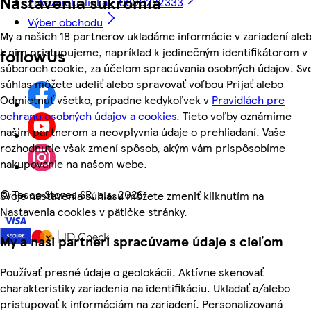
Nastavenia súkromia
Zákaznícka linka - 0800222333
Výber obchodu
My a našich 18 partnerov ukladáme informácie v zariadení ale
k nim pristupujeme, napríklad k jedinečným identifikátorom v
followUs
súboroch cookie, za účelom spracúvania osobných údajov. Sv
súhlas môžete udeliť alebo spravovať voľbou Prijať alebo
Odmietnuť všetko, prípadne kedykoľvek v
Pravidlách pre
ochranu osobných údajov a cookies.
Tieto voľby oznámime
našim partnerom a neovplyvnia údaje o prehliadaní. Vaše
rozhodnutie však zmení spôsob, akým vám prispôsobíme
nakupovanie na našom webe.
©
Tesco Stores SR, a.s. 2026
Svoje nastavenia súhlasu môžete zmeniť kliknutím na
Nastavenia cookies v pätičke stránky.
My a naši partneri spracúvame údaje s cieľom
Používať presné údaje o geolokácii. Aktívne skenovať
charakteristiky zariadenia na identifikáciu. Ukladať a/alebo
pristupovať k informáciám na zariadení. Personalizovaná