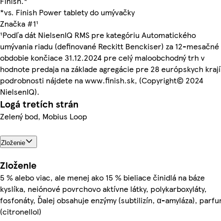
Finish.*
*vs. Finish Power tablety do umývačky
Značka #1¹
¹Podľa dát NielsenIQ RMS pre kategóriu Automatického
umývania riadu (definované Reckitt Benckiser) za 12-mesačné
obdobie končiace 31.12.2024 pre celý maloobchodný trh v
hodnote predaja na základe agregácie pre 28 európskych krají
podrobnosti nájdete na www.finish.sk, (Copyright© 2024
NielsenIQ).
Logá tretích strán
Zelený bod, Mobius Loop
Zloženie
Zloženie
5 % alebo viac, ale menej ako 15 % bieliace činidlá na báze
kyslíka, neiónové povrchovo aktívne látky, polykarboxyláty,
fosfonáty, Ďalej obsahuje enzýmy (subtilizín, α-amyláza), parf
(citronellol)