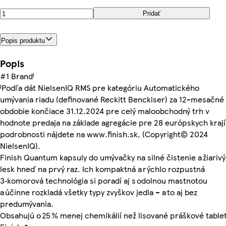
Pridať
Popis produktu
Popis
#1 Brandᴵ
ᴵPodľa dát NielsenIQ RMS pre kategóriu Automatického
umývania riadu (definované Reckitt Benckiser) za 12-mesačné
obdobie končiace 31.12.2024 pre celý maloobchodný trh v
hodnote predaja na základe agregácie pre 28 európskych krají
podrobnosti nájdete na www.finish.sk, (Copyright© 2024
NielsenIQ).
Finish Quantum kapsuly do umývačky na silné čistenie a žiarivý
lesk hneď na prvý raz. Ich kompaktná a rýchlo rozpustná
3‑komorová technológia si poradí aj s odolnou mastnotou
a účinne rozkladá všetky typy zvyškov jedla – a to aj bez
predumývania.
Obsahujú o 25 % menej chemikálií než lisované práškové table