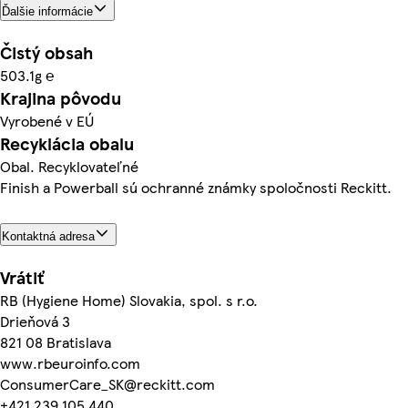
Ďalšie informácie
Čistý obsah
503.1g ℮
Krajina pôvodu
Vyrobené v EÚ
Recyklácia obalu
Obal. Recyklovateľné
Finish a Powerball sú ochranné známky spoločnosti Reckitt.
Kontaktná adresa
Vrátiť
RB (Hygiene Home) Slovakia, spol. s r.o.
Drieňová 3
821 08 Bratislava
www.rbeuroinfo.com
ConsumerCare_SK@reckitt.com
+421 239 105 440