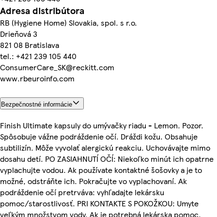
Adresa distribútora
RB (Hygiene Home) Slovakia, spol. s r.o.
Drieňová 3
821 08 Bratislava
tel.: +421 239 105 440
ConsumerCare_SK@reckitt.com
www.rbeuroinfo.com
Bezpečnostné informácie
Finish Ultimate kapsuly do umývačky riadu - Lemon. Pozor.
Spôsobuje vážne podráždenie očí. Dráždi kožu. Obsahuje
subtilizín. Môže vyvolať alergickú reakciu. Uchovávajte mimo
dosahu detí. PO ZASIAHNUTÍ OČÍ: Niekoľko minút ich opatrne
vyplachujte vodou. Ak používate kontaktné šošovky a je to
možné, odstráňte ich. Pokračujte vo vyplachovaní. Ak
podráždenie očí pretrváva: vyhľadajte lekársku
pomoc/starostlivosť. PRI KONTAKTE S POKOŽKOU: Umyte
veľkým množstvom vody. Ak je potrebná lekárska pomoc,