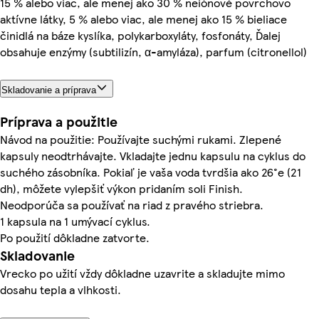
15 % alebo viac, ale menej ako 30 % neiónové povrchovo
aktívne látky, 5 % alebo viac, ale menej ako 15 % bieliace
činidlá na báze kyslíka, polykarboxyláty, fosfonáty, Ďalej
obsahuje enzýmy (subtilizín, α-amyláza), parfum (citronellol)
Skladovanie a príprava
Príprava a použitie
Návod na použitie: Používajte suchými rukami. Zlepené
kapsuly neodtrhávajte. Vkladajte jednu kapsulu na cyklus do
suchého zásobníka. Pokiaľ je vaša voda tvrdšia ako 26°e (21
dh), môžete vylepšiť výkon pridaním soli Finish.
Neodporúča sa používať na riad z pravého striebra.
1 kapsula na 1 umývací cyklus.
Po použití dôkladne zatvorte.
Skladovanie
Vrecko po užití vždy dôkladne uzavrite a skladujte mimo
dosahu tepla a vlhkosti.