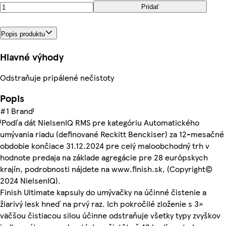
Pridať
Popis produktu
Hlavné výhody
Odstraňuje pripálené nečistoty
Popis
#1 Brandᴵ
ᴵPodľa dát NielsenIQ RMS pre kategóriu Automatického
umývania riadu (definované Reckitt Benckiser) za 12-mesačné
obdobie končiace 31.12.2024 pre celý maloobchodný trh v
hodnote predaja na základe agregácie pre 28 európskych
krajín, podrobnosti nájdete na www.finish.sk, (Copyright©
2024 NielsenIQ).
Finish Ultimate kapsuly do umývačky na účinné čistenie a
žiarivý lesk hneď na prvý raz. Ich pokročilé zloženie s 3×
väčšou čistiacou silou účinne odstraňuje všetky typy zvyškov