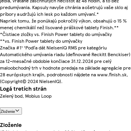
jedla, vrátane zaschnutých nečistôt až 48 hodín, a to bez
predumývania. Kapsuly navyše chránia a ošetrujú vaše sklo aj
príbory a udržujú ich lesk po každom umývaní.*
Napriek tomu, že ponúkajú pokročilý výkon, obsahujú o 15 %
menej chemikálií než lisované práškové tablety Finish.**
*Čistiace zložky vs. Finish Power tablety do umývačky
**vs. Finish Power tablety do umývačky
Značka #1¹ ¹Podľa dát NielsenIQ RMS pre kategóriu
Automatického umývania riadu (definované Reckitt Benckiser)
za 12-mesačné obdobie končiace 31.12.2024 pre celý
maloobchodný trh v hodnote predaja na základe agregácie pre
28 európskych krajín, podrobnosti nájdete na www.finish.sk,
(Copyright© 2024 NielsenIQ).
Logá tretích strán
Zelený bod, Mobius Loop
Zloženie
Zloženie