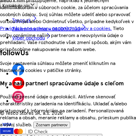
alebo k nim pristupujeme, napríklad k jedinečným
Kontaktujte nás
identifikátorom v súboroch cookie, za účelom spracúvania
osobných údajov. Svoj súhlas môžete udeliť alebo spravovať
Tesco.sk
voľbou Prijať alebo Odmietnuť všetko, prípadne kedykoľvek v
Pravidlách pre ochranu osobných údajov a cookies.
Tieto
Zákaznícka linka - 0800222333
voľby oznámime našim partnerom a neovplyvnia údaje o
Výber obchodu
prehliadaní. Vaše rozhodnutie však zmení spôsob, akým vám
prispôsobíme nakupovanie na našom webe.
followUs
Svoje nastavenia súhlasu môžete zmeniť kliknutím na
Nastavenia cookies v pätičke stránky.
My a naši partneri spracúvame údaje s cieľom
Používať presné údaje o geolokácii. Aktívne skenovať
charakteristiky zariadenia na identifikáciu. Ukladať a/alebo
pristupovať k informáciám na zariadení. Personalizovaná
©
Tesco Stores SR, a.s. 2026
reklama a obsah, meranie reklamy a obsahu, prieskum publika
a vývoj služieb.
Zoznam partnerov