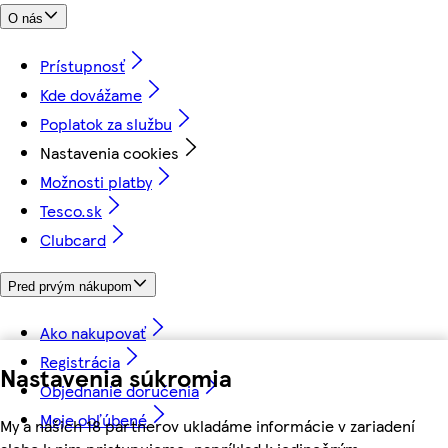
O nás
Prístupnosť
Kde dovážame
Poplatok za službu
Nastavenia cookies
Možnosti platby
Tesco.sk
Clubcard
Pred prvým nákupom
Ako nakupovať
Registrácia
Nastavenia súkromia
Objednanie doručenia
Moje obľúbené
My a našich 18 partnerov ukladáme informácie v zariadení