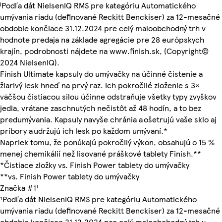
ᴵPodľa dát NielsenIQ RMS pre kategóriu Automatického
umývania riadu (definované Reckitt Benckiser) za 12-mesačné
obdobie končiace 31.12.2024 pre celý maloobchodný trh v
hodnote predaja na základe agregácie pre 28 európskych
krajín, podrobnosti nájdete na www.finish.sk, (Copyright©
2024 NielsenIQ).
Finish Ultimate kapsuly do umývačky na účinné čistenie a
žiarivý lesk hneď na prvý raz. Ich pokročilé zloženie s 3×
väčšou čistiacou silou účinne odstraňuje všetky typy zvyškov
jedla, vrátane zaschnutých nečistôt až 48 hodín, a to bez
predumývania. Kapsuly navyše chránia a ošetrujú vaše sklo aj
príbory a udržujú ich lesk po každom umývaní.*
Napriek tomu, že ponúkajú pokročilý výkon, obsahujú o 15 %
menej chemikálií než lisované práškové tablety Finish.**
*Čistiace zložky vs. Finish Power tablety do umývačky
**vs. Finish Power tablety do umývačky
Značka #1¹
¹Podľa dát NielsenIQ RMS pre kategóriu Automatického
umývania riadu (definované Reckitt Benckiser) za 12-mesačné
obdobie končiace 31.12.2024 pre celý maloobchodný trh v