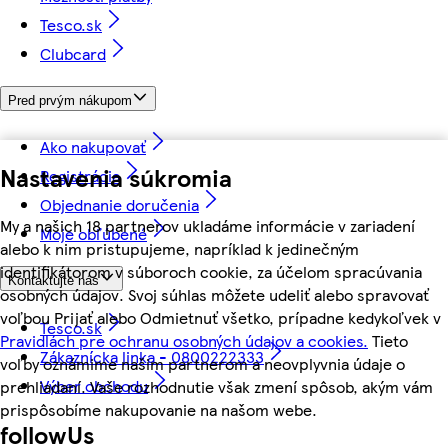
Tesco.sk
Clubcard
Pred prvým nákupom
Ako nakupovať
Nastavenia súkromia
Registrácia
Objednanie doručenia
My a našich 18 partnerov ukladáme informácie v zariadení
Moje obľúbené
alebo k nim pristupujeme, napríklad k jedinečným
identifikátorom v súboroch cookie, za účelom spracúvania
Kontaktujte nás
osobných údajov. Svoj súhlas môžete udeliť alebo spravovať
voľbou Prijať alebo Odmietnuť všetko, prípadne kedykoľvek v
Tesco.sk
Pravidlách pre ochranu osobných údajov a cookies.
Tieto
Zákaznícka linka - 0800222333
voľby oznámime našim partnerom a neovplyvnia údaje o
Výber obchodu
prehliadaní. Vaše rozhodnutie však zmení spôsob, akým vám
prispôsobíme nakupovanie na našom webe.
followUs