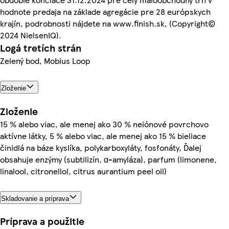
hodnote predaja na základe agregácie pre 28 európskych
krajín, podrobnosti nájdete na www.finish.sk, (Copyright©
2024 NielsenIQ).
Logá tretích strán
Zelený bod, Mobius Loop
Zloženie
Zloženie
15 % alebo viac, ale menej ako 30 % neiónové povrchovo
aktívne látky, 5 % alebo viac, ale menej ako 15 % bieliace
činidlá na báze kyslíka, polykarboxyláty, fosfonáty, Ďalej
obsahuje enzýmy (subtilizín, α-amyláza), parfum (limonene,
linalool, citronellol, citrus aurantium peel oil)
Skladovanie a príprava
Príprava a použitie