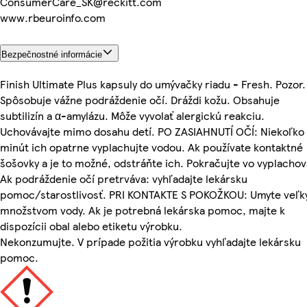
ConsumerCare_SK@reckitt.com
www.rbeuroinfo.com
Bezpečnostné informácie
Finish Ultimate Plus kapsuly do umývačky riadu - Fresh. Pozor.
Spôsobuje vážne podráždenie očí. Dráždi kožu. Obsahuje
subtilizín a α-amylázu. Môže vyvolať alergickú reakciu.
Uchovávajte mimo dosahu detí. PO ZASIAHNUTÍ OČÍ: Niekoľko
minút ich opatrne vyplachujte vodou. Ak používate kontaktné
šošovky a je to možné, odstráňte ich. Pokračujte vo vyplachov
Ak podráždenie očí pretrváva: vyhľadajte lekársku
pomoc/starostlivosť. PRI KONTAKTE S POKOŽKOU: Umyte veľ
množstvom vody. Ak je potrebná lekárska pomoc, majte k
dispozícii obal alebo etiketu výrobku.
Nekonzumujte. V prípade požitia výrobku vyhľadajte lekársku
pomoc.