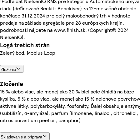
¹Podľa dát NielsenIQ RMS pre kategóriu Automatického umýva
riadu (definované Reckitt Benckiser) za 12-mesačné obdobie
končiace 31.12.2024 pre celý maloobchodný trh v hodnote
predaja na základe agregácie pre 28 európskych krajín,
podrobnosti nájdete na www.finish.sk, (Copyright© 2024
NielsenIQ).
Logá tretích strán
Zelený bod, Mobius Loop
Zloženie
Zloženie
15 % alebo viac, ale menej ako 30 % bieliacie činidlá na báze
kyslíka, 5 % alebo viac, ale menej ako 15 % neiónové povrchov
aktívne látky, polykarboxyláty, fosfonáty, Ďalej obsahuje enzým
(subtilizín, α-amyláza), parfum (limonene, linalool, citronellol,
citrus aurantium peel oil, camphor)
Skladovanie a príprava