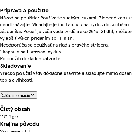
Príprava a použitie
Návod na použitie: Používajte suchými rukami. Zlepené kapsul
neodtrhávajte. Vkladajte jednu kapsulu na cyklus do suchého
zásobníka. Pokiaľ je vaša voda tvrdšia ako 26°e (21 dh), môžete
vylepšiť výkon pridaním soli Finish.
Neodporúča sa používať na riad z pravého striebra.
1 kapsula na 1 umývací cyklus.
Po použití dôkladne zatvorte.
Skladovanie
Vrecko po užití vždy dôkladne uzavrite a skladujte mimo dosa
tepla a vlhkosti.
Ďalšie informácie
Čistý obsah
1171.2g ℮
Krajina pôvodu
Vyrobené v EÚ