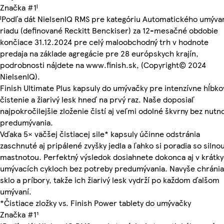
Značka #1ᴵ
ᴵPodľa dát NielsenIQ RMS pre kategóriu Automatického umýva
riadu (definované Reckitt Benckiser) za 12-mesačné obdobie
končiace 31.12.2024 pre celý maloobchodný trh v hodnote
predaja na základe agregácie pre 28 európskych krajín,
podrobnosti nájdete na www.finish.sk, (Copyright© 2024
NielsenIQ).
Finish Ultimate Plus kapsuly do umývačky pre intenzívne hĺbk
čistenie a žiarivý lesk hneď na prvý raz. Naše doposiaľ
najpokročilejšie zloženie čistí aj veľmi odolné škvrny bez nutno
predumývania.
Vďaka 5× väčšej čistiacej sile* kapsuly účinne odstránia
zaschnuté aj pripálené zvyšky jedla a ľahko si poradia so silno
mastnotou. Perfektný výsledok dosiahnete dokonca aj v krátk
umývacích cykloch bez potreby predumývania. Navyše chránia
sklo a príbory, takže ich žiarivý lesk vydrží po každom ďalšom
umývaní.
*Čistiace zložky vs. Finish Power tablety do umývačky
Značka #1¹