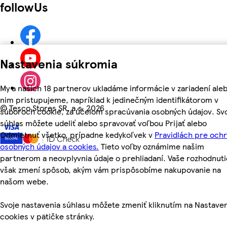
followUs
Nastavenia súkromia
My a našich 18 partnerov ukladáme informácie v zariadení aleb
nim pristupujeme, napríklad k jedinečným identifikátorom v
©
Tesco Stores SR, a.s. 2026
súboroch cookie, za účelom spracúvania osobných údajov. Sv
súhlas môžete udeliť alebo spravovať voľbou Prijať alebo
Odmietnuť všetko, prípadne kedykoľvek v
Pravidlách pre och
osobných údajov a cookies.
Tieto voľby oznámime našim
partnerom a neovplyvnia údaje o prehliadaní. Vaše rozhodnuti
však zmení spôsob, akým vám prispôsobíme nakupovanie na
našom webe.
Svoje nastavenia súhlasu môžete zmeniť kliknutím na Nastave
cookies v pätičke stránky.