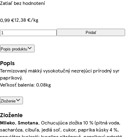
Zatiaľ bez hodnotení
12,38 €/kg
0,99 €
Pridať
Popis produktu
Popis
Termizovaný mäkký vysokotučný nezrejúci prírodný syr
paprikový.
Veľkosť balenia: 0.08kg
Zloženie
Zloženie
Mlieko
,
Smotana
, Ochucujúca zložka 10 % (pitná voda,
sacharóza, cibuľa, jedlá soľ, cukor, paprika kúsky 4 %,
regulátor kyslosti: kyselina citrónová, paprikový extrakt,