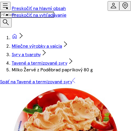
Preskočiť na hlavný obsah
Preskočiť na vyhľadávanie
Mliečne výrobky a vajcia
Syry a tvarohy
Tavené a termizované syry
Milko Žervé z Poděbrad paprikový 80 g
Späť na Tavené a termizované syry