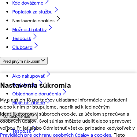
Kde dovážame
Poplatok za službu
Nastavenia cookies
Možnosti platby
Tesco.sk
Clubcard
Pred prvým nákupom
Ako nakupovať
Nastavenia súkromia
Registrácia
Objednanie doručenia
My a našich 18 partnerov ukladáme informácie v zariadení
Moje obľúbené
alebo k nim pristupujeme, napríklad k jedinečným
identifikátorom v súboroch cookie, za účelom spracúvania
Kontaktujte nás
osobných údajov. Svoj súhlas môžete udeliť alebo spravovať
voľbou Prijať alebo Odmietnuť všetko, prípadne kedykoľvek v
Tesco.sk
Pravidlách pre ochranu osobných údajov a cookies.
Tieto