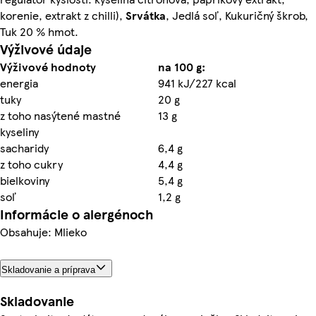
korenie, extrakt z chilli),
Srvátka
, Jedlá soľ, Kukuričný škrob,
Tuk 20 % hmot.
Výživové údaje
Výživové hodnoty
na 100 g:
energia
941 kJ/227 kcal
tuky
20 g
z toho nasýtené mastné
13 g
kyseliny
sacharidy
6,4 g
z toho cukry
4,4 g
bielkoviny
5,4 g
soľ
1,2 g
Informácie o alergénoch
Obsahuje: Mlieko
Skladovanie a príprava
Skladovanie