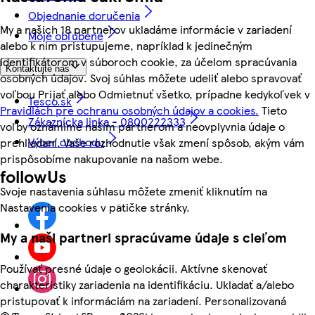
Objednanie doručenia
My a našich 18 partnerov ukladáme informácie v zariadení
Moje obľúbené
alebo k nim pristupujeme, napríklad k jedinečným
identifikátorom v súboroch cookie, za účelom spracúvania
Kontaktujte nás
osobných údajov. Svoj súhlas môžete udeliť alebo spravovať
voľbou Prijať alebo Odmietnuť všetko, prípadne kedykoľvek v
Tesco.sk
Pravidlách pre ochranu osobných údajov a cookies.
Tieto
Zákaznícka linka - 0800222333
voľby oznámime našim partnerom a neovplyvnia údaje o
Výber obchodu
prehliadaní. Vaše rozhodnutie však zmení spôsob, akým vám
prispôsobíme nakupovanie na našom webe.
followUs
Svoje nastavenia súhlasu môžete zmeniť kliknutím na
Nastavenia cookies v pätičke stránky.
My a naši partneri spracúvame údaje s cieľom
Používať presné údaje o geolokácii. Aktívne skenovať
charakteristiky zariadenia na identifikáciu. Ukladať a/alebo
pristupovať k informáciám na zariadení. Personalizovaná