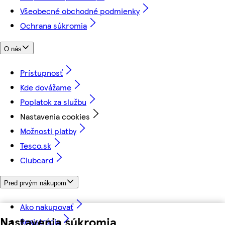
Všeobecné obchodné podmienky
Ochrana súkromia
O nás
Prístupnosť
Kde dovážame
Poplatok za službu
Nastavenia cookies
Možnosti platby
Tesco.sk
Clubcard
Pred prvým nákupom
Ako nakupovať
Nastavenia súkromia
Registrácia