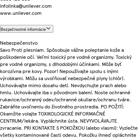
infolinka@unilever.com
www.unilever.com
Bezpečnostné informácie
Nebezpečenstvo
Savo Proti plesniam. Spôsobuje vážne poleptanie kože a
poškodenie očí. Veľmi toxický pre vodné organizmy. Toxický
pre vodné organizmy, s dlhodobými účinkami. Môže byť
korozívna pre kovy. Pozor! Nepoužívajte spolu s inými
výrobkami. Môžu sa uvoľňovať nebezpečné plyny (chlór).
Uchovávajte mimo dosahu detí. Nevdychujte prach alebo
hmlu. Uchovávajte iba v pôvodnom balení. Noste ochranné
rukavice/ochranný odev/ochranné okuliare/ochranu tváre.
Zabráňte uvoľneniu do životného prostredia. PO POŽITÍ:
Okamžite volajte TOXIKOLOGICKÉ INFORMAČNÉ
CENTRUM/lekára. Vypláchnite ústa. NEVYVOLÁVAJTE
zvracanie. PRI KONTAKTE S POKOŽKOU (alebo vlasmi): Vyzlečte
všetky kontaminované časti odevu. Pokožku ihneď opláchnite