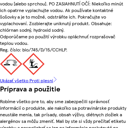
vodou [alebo sprchou]. PO ZASIAHNUTÍ OČÍ: Niekoľko minút
ich opatrne vyplachujte vodou. Ak používate kontaktné
šošovky a je to možné, odstráňte ich. Pokračujte vo
vyplachovaní. Zozbierajte uniknutý produkt. Obsahuje:
chlórnan sodný, hydroxid sodný.
Odporúčame po použití výrobku opláchnuť rozprašovač
teplou vodou.
Reg. číslo: bio/745/D/15/CCHLP.
Ukázať všetko Proti plesni
Príprava a použitie
Robíme všetko pre to, aby sme zabezpečili správnosť
informácií o produkte, ale nakoľko sa potravinárske produkty
neustále menia, tak prísady, obsah výživy, diétnych zložiek a
alergénov sa môžu zmeniť. Mali by ste si vždy prečítať etiketu
výrobku a nespoliehať sa len na informácie poskytnuté na