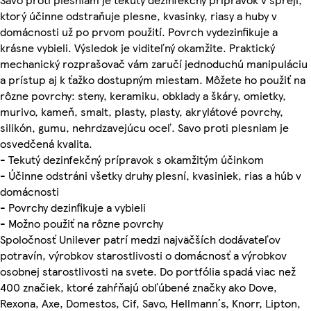
ktorý účinne odstraňuje plesne, kvasinky, riasy a huby v
domácnosti už po prvom použití. Povrch vydezinfikuje a
krásne vybieli. Výsledok je viditeľný okamžite. Praktický
mechanický rozprašovač vám zaručí jednoduchú manipuláciu
a prístup aj k ťažko dostupným miestam. Môžete ho použiť na
rôzne povrchy: steny, keramiku, obklady a škáry, omietky,
murivo, kameň, smalt, plasty, plasty, akrylátové povrchy,
silikón, gumu, nehrdzavejúcu oceľ. Savo proti plesniam je
osvedčená kvalita.
- Tekutý dezinfekčný prípravok s okamžitým účinkom
- Účinne odstráni všetky druhy plesní, kvasiniek, rias a húb v
domácnosti
- Povrchy dezinfikuje a vybieli
- Možno použiť na rôzne povrchy
Spoločnosť Unilever patrí medzi najväčších dodávateľov
potravín, výrobkov starostlivosti o domácnosť a výrobkov
osobnej starostlivosti na svete. Do portfólia spadá viac než
400 značiek, ktoré zahŕňajú obľúbené značky ako Dove,
Rexona, Axe, Domestos, Cif, Savo, Hellmann´s, Knorr, Lipton,