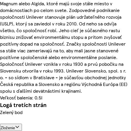
Magnum alebo Algida, ktoré majú svoje stále miesto v
domácnostiach po celom svete. Zodpovedné podnikanie
spoločnosti Unilever stanovuje plán udržateľného rozvoja
(USLP), ktorý sa zaviedol v roku 2010. Od neho sa odvíja
všetko, čo spoločnosť robí. Jeho cieľ je súčasného rastu
biznisu znižovať environmentálnu stopu a pritom zvyšovať
pozitívny dopad na spoločnosť. Značky spoločnosti Unilever
sa stále viac zameriavajú na to, aby mali jasne stanovené
pozitívne spoločenské alebo environmentálne poslanie.
Spoločnosť Unilever vznikla v roku 1930 a prvú pobočku na
Slovensku otvorila v roku 1993. Unilever Slovensko, spol. s r.
o. - so sídlom v Bratislave - je súčasťou obchodnej jednotky
Česká republika a Slovensko a regiónu Východná Európa (EE)
spolu s ďalšími devätnástimi krajinami.
Veľkosť balenia: 0.5l
Logá tretích strán
Zelený bod
Zloženie