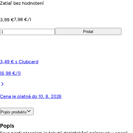
Zatiaľ bez hodnotení
7,98 €/l
3,99 €
Pridať
3,49 € s Clubcard
(6,98 €/l)
Cena je platná do 10. 8. 2026
Popis produktu
Popis
Savo proti plesniam je tekutý dezinfekčný prípravok v spreji,