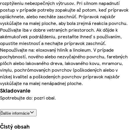
rozptýleniu nebezpečných výtrusov. Pri silnom napadnutí
postup v prípade potreby zopakujte až potom, keď prípravok
opláchnete, alebo necháte zaschnúť. Prípravok najskôr
vyskúšajte na malej ploche, aby bola zrejmá reakcia povrchu.
Používajte iba v dobre vetraných priestoroch. Ak dôjde k
akémukoľvek podráždeniu, prestaňte ihneď s používaním,
opustite miestnosť a nechajte prípravok zaschnúť.
Nepoužívajte na: eloxovaný hliník a linoleum. V prípade
pochybností, nového alebo nezvyčajného povrchu, farebných
plôch alebo lakovaného dreva, lakovaného kovu, mramoru,
vinylu, pochrómovaných povrchov (poškodených alebo v
nízkej kvalite) a poškodených povrchov prípravok najskôr
vyskúšajte na malej nenápadnej ploche.
Skladovanie
Spotrebujte do: pozri obal.
Ďalšie informácie
Čistý obsah