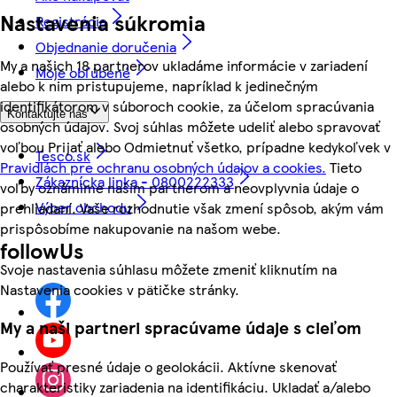
Nastavenia súkromia
Registrácia
Objednanie doručenia
My a našich 18 partnerov ukladáme informácie v zariadení
Moje obľúbené
alebo k nim pristupujeme, napríklad k jedinečným
identifikátorom v súboroch cookie, za účelom spracúvania
Kontaktujte nás
osobných údajov. Svoj súhlas môžete udeliť alebo spravovať
voľbou Prijať alebo Odmietnuť všetko, prípadne kedykoľvek v
Tesco.sk
Pravidlách pre ochranu osobných údajov a cookies.
Tieto
Zákaznícka linka - 0800222333
voľby oznámime našim partnerom a neovplyvnia údaje o
Výber obchodu
prehliadaní. Vaše rozhodnutie však zmení spôsob, akým vám
prispôsobíme nakupovanie na našom webe.
followUs
Svoje nastavenia súhlasu môžete zmeniť kliknutím na
Nastavenia cookies v pätičke stránky.
My a naši partneri spracúvame údaje s cieľom
Používať presné údaje o geolokácii. Aktívne skenovať
charakteristiky zariadenia na identifikáciu. Ukladať a/alebo