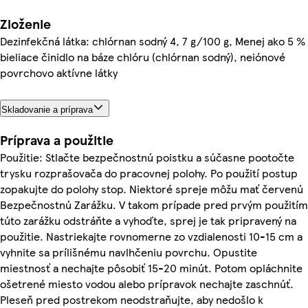
Zloženie
Dezinfekčná látka: chlórnan sodný 4, 7 g/100 g, Menej ako 5 %
bieliace činidlo na báze chlóru (chlórnan sodný), neiónové
povrchovo aktívne látky
Skladovanie a príprava
Príprava a použitie
Použitie: Stlačte bezpečnostnú poistku a súčasne pootočte
trysku rozprašovača do pracovnej polohy. Po použití postup
zopakujte do polohy stop. Niektoré spreje môžu mať červenú
Bezpečnostnú Zarážku. V takom prípade pred prvým použitím
túto zarážku odstráňte a vyhoďte, sprej je tak pripravený na
použitie. Nastriekajte rovnomerne zo vzdialenosti 10-15 cm a
vyhnite sa prílišnému navlhčeniu povrchu. Opustite
miestnosť a nechajte pôsobiť 15-20 minút. Potom opláchnite
ošetrené miesto vodou alebo prípravok nechajte zaschnúť.
Pleseň pred postrekom neodstraňujte, aby nedošlo k