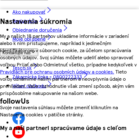
Ako nakupovať
Nastavenia súkromia
Registrácia
Objednanie doručenia
My a našich 18 partnerov ukladáme informácie v zariadení
Moje obľúbené
alebo k nim pristupujeme, napríklad k jedinečným
identifikátorom v súboroch cookie, za účelom spracúvania
Kontaktujte nás
osobných údajov. Svoj súhlas môžete udeliť alebo spravovať
voľbou Prijať alebo Odmietnuť všetko, prípadne kedykoľvek v
Tesco.sk
Pravidlách pre ochranu osobných údajov a cookies.
Tieto
Zákaznícka linka - 0800222333
voľby oznámime našim partnerom a neovplyvnia údaje o
Výber obchodu
prehliadaní. Vaše rozhodnutie však zmení spôsob, akým vám
prispôsobíme nakupovanie na našom webe.
followUs
Svoje nastavenia súhlasu môžete zmeniť kliknutím na
Nastavenia cookies v pätičke stránky.
My a naši partneri spracúvame údaje s cieľom