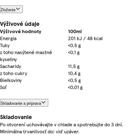
Zloženie
Výživové údaje
Výživové hodnoty
100ml
Energia
201 kJ / 48 kcal
Tuky
<0,5 g
z toho nasýtené mastné
<0,1 g
kyseliny
Sacharidy
11,5 g
z toho cukry
10,4 g
Bielkoviny
<0,5 g
Soľ
<0,01 g
Skladovanie a príprava
Skladovanie
Po otvorení uchovávajte v chlade a spotrebujte do 3 dní.
Minimálna trvanlivosť do: viď uzáver.