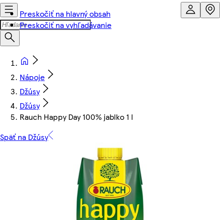
Preskočiť na hlavný obsah
Preskočiť na vyhľadávanie
Nápoje
Džúsy
Džúsy
Rauch Happy Day 100% jablko 1 l
Späť na Džúsy