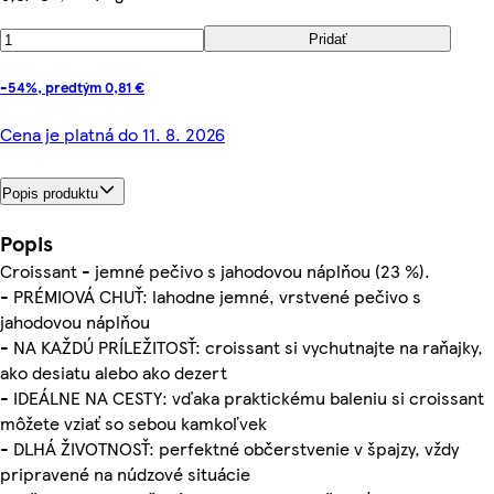
Pridať
-54%, predtým 0,81 €
Cena je platná do 11. 8. 2026
Popis produktu
Popis
Croissant - jemné pečivo s jahodovou náplňou (23 %).
- PRÉMIOVÁ CHUŤ: lahodne jemné, vrstvené pečivo s
jahodovou náplňou
- NA KAŽDÚ PRÍLEŽITOSŤ: croissant si vychutnajte na raňajky,
ako desiatu alebo ako dezert
- IDEÁLNE NA CESTY: vďaka praktickému baleniu si croissant
môžete vziať so sebou kamkoľvek
- DLHÁ ŽIVOTNOSŤ: perfektné občerstvenie v špajzy, vždy
pripravené na núdzové situácie