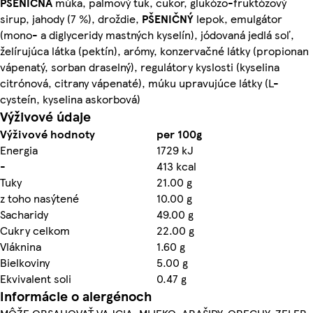
PŠENIČNÁ
múka, palmový tuk, cukor, glukózo-fruktózový
sirup, jahody (7 %), droždie,
PŠENIČNÝ
lepok, emulgátor
(mono- a diglyceridy mastných kyselín), jódovaná jedlá soľ,
želírujúca látka (pektín), arómy, konzervačné látky (propionan
vápenatý, sorban draselný), regulátory kyslosti (kyselina
citrónová, citrany vápenaté), múku upravujúce látky (L-
cysteín, kyselina askorbová)
Výživové údaje
Výživové hodnoty
per 100g
Energia
1729 kJ
-
413 kcal
Tuky
21.00 g
z toho nasýtené
10.00 g
Sacharidy
49.00 g
Cukry celkom
22.00 g
Vláknina
1.60 g
Bielkoviny
5.00 g
Ekvivalent soli
0.47 g
Informácie o alergénoch