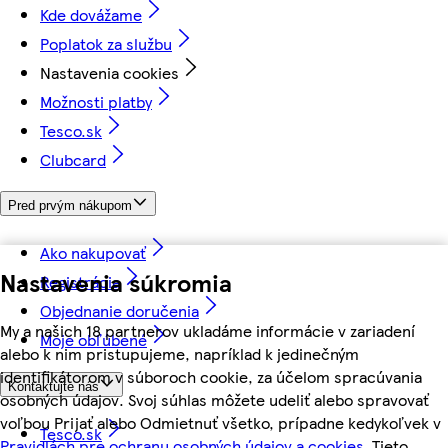
Kde dovážame
Poplatok za službu
Nastavenia cookies
Možnosti platby
Tesco.sk
Clubcard
Pred prvým nákupom
Ako nakupovať
Nastavenia súkromia
Registrácia
Objednanie doručenia
My a našich 18 partnerov ukladáme informácie v zariadení
Moje obľúbené
alebo k nim pristupujeme, napríklad k jedinečným
identifikátorom v súboroch cookie, za účelom spracúvania
Kontaktujte nás
osobných údajov. Svoj súhlas môžete udeliť alebo spravovať
voľbou Prijať alebo Odmietnuť všetko, prípadne kedykoľvek v
Tesco.sk
Pravidlách pre ochranu osobných údajov a cookies.
Tieto