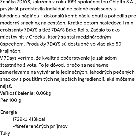
Značka 7DAYS, založená v roku 1991 spoločnosťou Chipita S.A.,
prvýkrát predstavila individuálne balené croissanty s
lahodnou náplňou - dokonalú kombináciu chuti a pohodlia pre
moderný snacking na cestách. Krátko potom nasledovali mini
croissanty 7DAYS a tiež 7DAYS Bake Rolls. Začalo to ako
miestny hit v Grécku, ktorý sa stal medzinárodným
úspechom. Produkty 7DAYS sú dostupné vo viac ako 50
krajinách.
V 7Days veríme, že kvalitné občerstvenie je základom
šťastného života. To je dôvod, prečo sa neúnavne
zameriavame na vytváranie jedinečných, lahodných pečených
snackov s použitím tých najlepších ingrediencií, aké môžeme
nájsť.
Veľkosť balenia: 0.06kg
Per 100 g
Energia
1729kJ
413kcal
-%
referenčných príjmov
Tuky