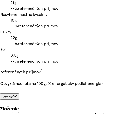
21g
-
-%
referenčných príjmov
Nasýtené mastné kyseliny
10g
-
-%
referenčných príjmov
Cukry
22g
-
-%
referenčných príjmov
Soľ
0.5g
-
-%
referenčných príjmov
*
referenčných príjmov
Obvyklá hodnota na 100g: % energetický podiel{energia}
Zloženie
Zloženie