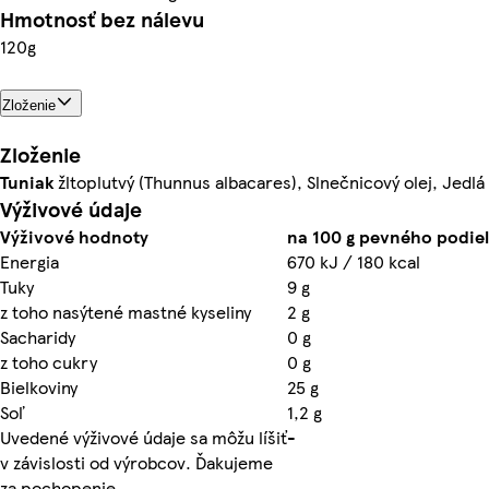
Hmotnosť bez nálevu
120g
Zloženie
Zloženie
Tuniak
žltoplutvý (Thunnus albacares), Slnečnicový olej, Jedlá
Výživové údaje
Výživové hodnoty
na 100 g pevného podiel
Energia
670 kJ / 180 kcal
Tuky
9 g
z toho nasýtené mastné kyseliny
2 g
Sacharidy
0 g
z toho cukry
0 g
Bielkoviny
25 g
Soľ
1,2 g
Uvedené výživové údaje sa môžu líšiť
-
v závislosti od výrobcov. Ďakujeme
za pochopenie