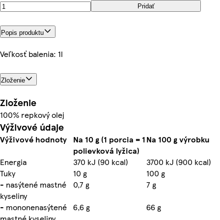
Pridať
Popis produktu
Veľkosť balenia: 1l
Zloženie
Zloženie
100% repkový olej
Výživové údaje
Výživové hodnoty
Na 10 g (1 porcia = 1
Na 100 g výrobku
polievková lyžica)
Energia
370 kJ (90 kcal)
3700 kJ (900 kcal)
Tuky
10 g
100 g
- nasýtené mastné
0,7 g
7 g
kyseliny
- mononenasýtené
6,6 g
66 g
mastné kyseliny