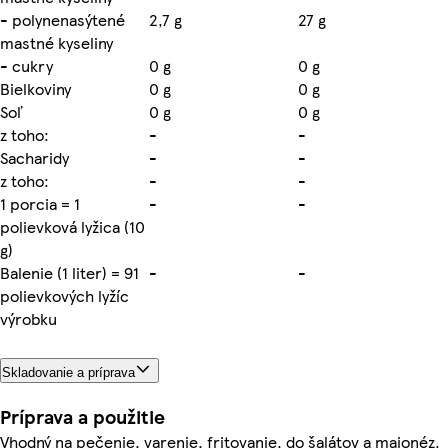
- polynenasýtené
2,7 g
27 g
mastné kyseliny
- cukry
0 g
0 g
Bielkoviny
0 g
0 g
Soľ
0 g
0 g
z toho:
-
-
Sacharidy
-
-
z toho:
-
-
1 porcia = 1
-
-
polievková lyžica (10
g)
Balenie (1 liter) = 91
-
-
polievkových lyžíc
výrobku
Skladovanie a príprava
Príprava a použitie
Vhodný na pečenie, varenie, fritovanie, do šalátov a majonéz.