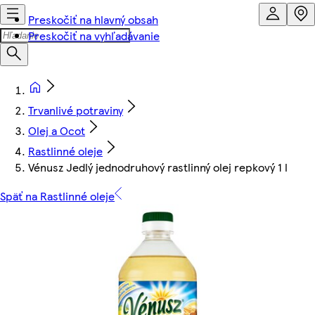
Preskočiť na hlavný obsah
Preskočiť na vyhľadávanie
Trvanlivé potraviny
Olej a Ocot
Rastlinné oleje
Vénusz Jedlý jednodruhový rastlinný olej repkový 1 l
Späť na Rastlinné oleje