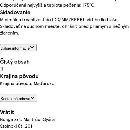
Odporúčaná najvyššia teplota pečenia: 175°C.
Skladovanie
Minimálna trvanlivosť do (DD/MM/RRRR): viď hrdlo fľaše.
Skladovať na suchom mieste, chrániť pred priamym slnečným
žiarením.
Ďalšie informácie
Čistý obsah
1l
Krajina pôvodu
Krajina pôvodu: Maďarsko
Kontaktná adresa
Vrátiť
Bunge Zrt. Martfűui Gyára
Szolnoki út. 201