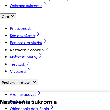
Ochrana súkromia
O nás
Prístupnosť
Kde dovážame
Poplatok za službu
Nastavenia cookies
Možnosti platby
Tesco.sk
Clubcard
Pred prvým nákupom
Ako nakupovať
Nastavenia súkromia
Registrácia
Objednanie doručenia