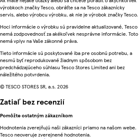
Ak máte nejaké otázky alebo sa chcete poradiť o akýchkoľvek
výrobkoch značky Tesco, obráťte sa na Tesco zákaznícky
servis, alebo výrobcu výrobku, ak nie je výrobok značky Tesco.
Hoci informácie o výrobku sú pravidelne aktualizované, Tesco
nemá zodpovednosť za akékoľvek nesprávne informácie. Toto
nemá vplyv na Vaše zákonné práva.
Tieto informácie sú poskytované iba pre osobnú potrebu, a
nesmú byť reprodukované žiadnym spôsobom bez
predchádzajúceho súhlasu Tesco Stores Limited ani bez
náležitého potvrdenia.
© TESCO STORES SR, a.s. 2026
Zatiaľ bez recenzií
Pomôžte ostatným zákazníkom
Hodnotenia zverejňujú naši zákazníci priamo na našom webe.
Tesco neoveruje zverejnené hodnotenia.