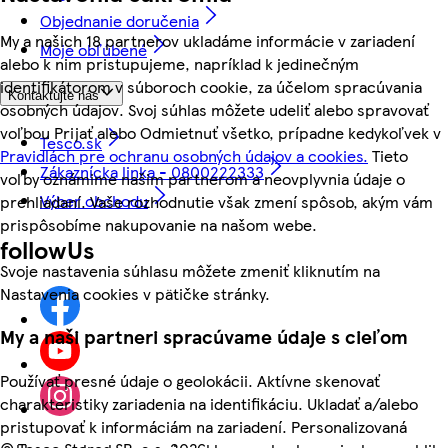
Objednanie doručenia
My a našich 18 partnerov ukladáme informácie v zariadení
Moje obľúbené
alebo k nim pristupujeme, napríklad k jedinečným
identifikátorom v súboroch cookie, za účelom spracúvania
Kontaktujte nás
osobných údajov. Svoj súhlas môžete udeliť alebo spravovať
voľbou Prijať alebo Odmietnuť všetko, prípadne kedykoľvek v
Tesco.sk
Pravidlách pre ochranu osobných údajov a cookies.
Tieto
Zákaznícka linka - 0800222333
voľby oznámime našim partnerom a neovplyvnia údaje o
Výber obchodu
prehliadaní. Vaše rozhodnutie však zmení spôsob, akým vám
prispôsobíme nakupovanie na našom webe.
followUs
Svoje nastavenia súhlasu môžete zmeniť kliknutím na
Nastavenia cookies v pätičke stránky.
My a naši partneri spracúvame údaje s cieľom
Používať presné údaje o geolokácii. Aktívne skenovať
charakteristiky zariadenia na identifikáciu. Ukladať a/alebo
pristupovať k informáciám na zariadení. Personalizovaná