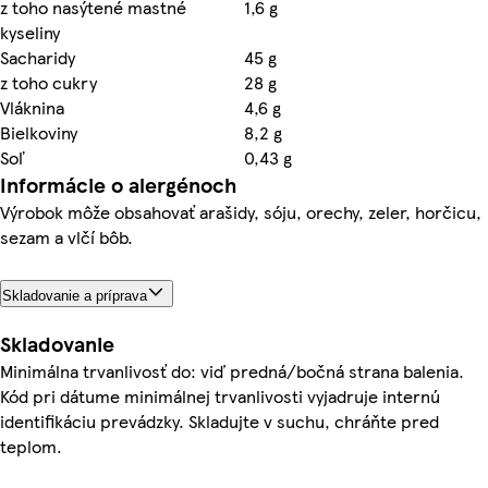
z toho nasýtené mastné
1,6 g
kyseliny
Sacharidy
45 g
z toho cukry
28 g
Vláknina
4,6 g
Bielkoviny
8,2 g
Soľ
0,43 g
Informácie o alergénoch
Výrobok môže obsahovať arašidy, sóju, orechy, zeler, horčicu,
sezam a vlčí bôb.
Skladovanie a príprava
Skladovanie
Minimálna trvanlivosť do: viď predná/bočná strana balenia.
Kód pri dátume minimálnej trvanlivosti vyjadruje internú
identifikáciu prevádzky. Skladujte v suchu, chráňte pred
teplom.