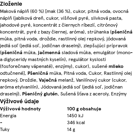
Zloženie
Maková náplň (60 %) [mak (36 %), cukor, pitná voda, ovocná
náplň (jablková dreň, cukor, višňové pyré, slivková pasta,
jahodové pyré, koncentrát z čiernych ríbezlí, citrónový
koncentrát, pyré z bazy čiernej, aróma), strúhanka (
pšeničná
múka, pitná voda, droždie, rastlinný olej repkový, jódovaná
jedlá soľ (jedlá soľ, jodičnan draselný), zlepšujúci prípravok
(
pšeničná
múka,
jačmenná
sladová múka, emulgátor (mono-
a diglyceridy mastných kyselín), regulátor kyslosti
(fosforečnany vápenaté), enzýmy), cukor), sušené
mlieko
odtučnené],
Pšeničná
múka, Pitná voda, Cukor, Rastlinný olej
repkový, Droždie,
Vaječná
melanž, Vanilínový cukor (cukor,
aróma etylvanilín), Jódovaná jedlá soľ (jedlá soľ, jodičnan
draselný),
Pšeničný glutén
, Sušená šťava z aceroly, Enzýmy
Výživové údaje
Výživové hodnoty
100 g obsahuje
Energia
1450 kJ
-
346 kcal
Tuky
14 g