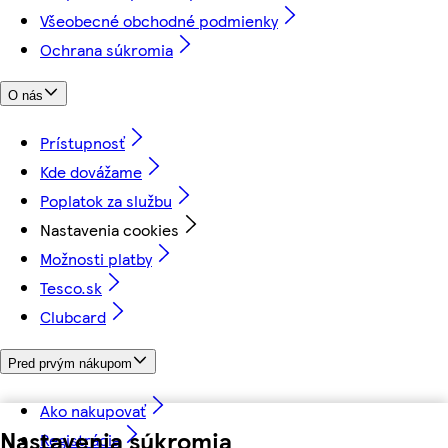
Všeobecné obchodné podmienky
Ochrana súkromia
O nás
Prístupnosť
Kde dovážame
Poplatok za službu
Nastavenia cookies
Možnosti platby
Tesco.sk
Clubcard
Pred prvým nákupom
Ako nakupovať
Nastavenia súkromia
Registrácia