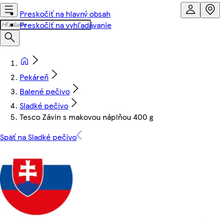
Preskočiť na hlavný obsah
Preskočiť na vyhľadávanie
Pekáreň
Balené pečivo
Sladké pečivo
Tesco Závin s makovou náplňou 400 g
Späť na Sladké pečivo