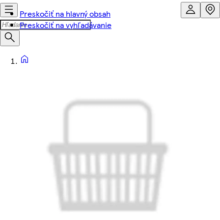
Preskočiť na hlavný obsah
Preskočiť na vyhľadávanie