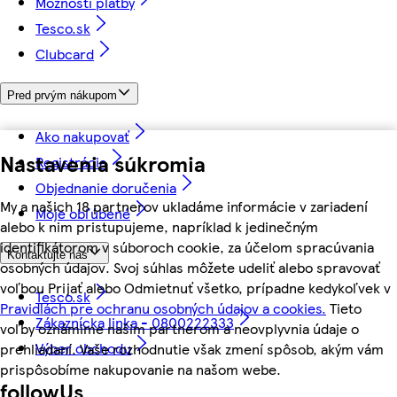
Možnosti platby
Tesco.sk
Clubcard
Pred prvým nákupom
Ako nakupovať
Nastavenia súkromia
Registrácia
Objednanie doručenia
My a našich 18 partnerov ukladáme informácie v zariadení
Moje obľúbené
alebo k nim pristupujeme, napríklad k jedinečným
identifikátorom v súboroch cookie, za účelom spracúvania
Kontaktujte nás
osobných údajov. Svoj súhlas môžete udeliť alebo spravovať
voľbou Prijať alebo Odmietnuť všetko, prípadne kedykoľvek v
Tesco.sk
Pravidlách pre ochranu osobných údajov a cookies.
Tieto
Zákaznícka linka - 0800222333
voľby oznámime našim partnerom a neovplyvnia údaje o
Výber obchodu
prehliadaní. Vaše rozhodnutie však zmení spôsob, akým vám
prispôsobíme nakupovanie na našom webe.
followUs