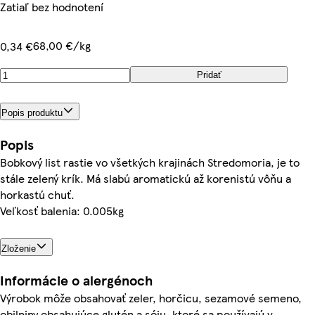
Zatiaľ bez hodnotení
68,00 €/kg
0,34 €
Pridať
Popis produktu
Popis
Bobkový list rastie vo všetkých krajinách Stredomoria, je to
stále zelený krík. Má slabú aromatickú až korenistú vôňu a
horkastú chuť.
Veľkosť balenia: 0.005kg
Zloženie
Informácie o alergénoch
Výrobok môže obsahovať zeler, horčicu, sezamové semeno,
obilniny obsahujúce glutén a sóju, ktoré sa používajú v