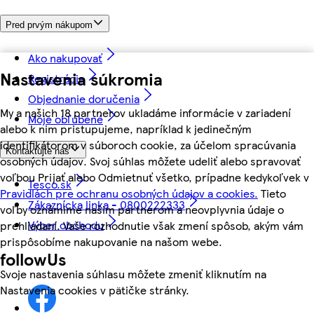
Pred prvým nákupom
Ako nakupovať
Nastavenia súkromia
Registrácia
Objednanie doručenia
My a našich 18 partnerov ukladáme informácie v zariadení
Moje obľúbené
alebo k nim pristupujeme, napríklad k jedinečným
identifikátorom v súboroch cookie, za účelom spracúvania
Kontaktujte nás
osobných údajov. Svoj súhlas môžete udeliť alebo spravovať
voľbou Prijať alebo Odmietnuť všetko, prípadne kedykoľvek v
Tesco.sk
Pravidlách pre ochranu osobných údajov a cookies.
Tieto
Zákaznícka linka - 0800222333
voľby oznámime našim partnerom a neovplyvnia údaje o
Výber obchodu
prehliadaní. Vaše rozhodnutie však zmení spôsob, akým vám
prispôsobíme nakupovanie na našom webe.
followUs
Svoje nastavenia súhlasu môžete zmeniť kliknutím na
Nastavenia cookies v pätičke stránky.