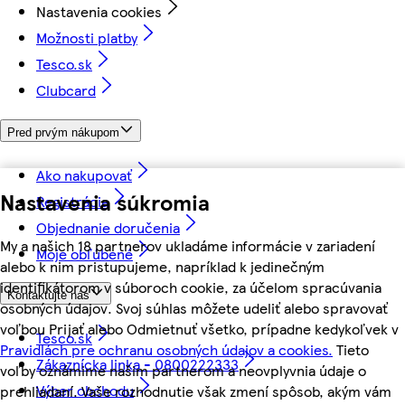
Nastavenia cookies
Možnosti platby
Tesco.sk
Clubcard
Pred prvým nákupom
Ako nakupovať
Nastavenia súkromia
Registrácia
Objednanie doručenia
My a našich 18 partnerov ukladáme informácie v zariadení
Moje obľúbené
alebo k nim pristupujeme, napríklad k jedinečným
identifikátorom v súboroch cookie, za účelom spracúvania
Kontaktujte nás
osobných údajov. Svoj súhlas môžete udeliť alebo spravovať
voľbou Prijať alebo Odmietnuť všetko, prípadne kedykoľvek v
Tesco.sk
Pravidlách pre ochranu osobných údajov a cookies.
Tieto
Zákaznícka linka - 0800222333
voľby oznámime našim partnerom a neovplyvnia údaje o
Výber obchodu
prehliadaní. Vaše rozhodnutie však zmení spôsob, akým vám