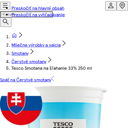
Preskočiť na hlavný obsah
Preskočiť na vyhľadávanie
Mliečne výrobky a vajcia
Smotany
Čerstvé smotany
Tesco Smotana na šľahanie 33% 250 ml
Späť na Čerstvé smotany