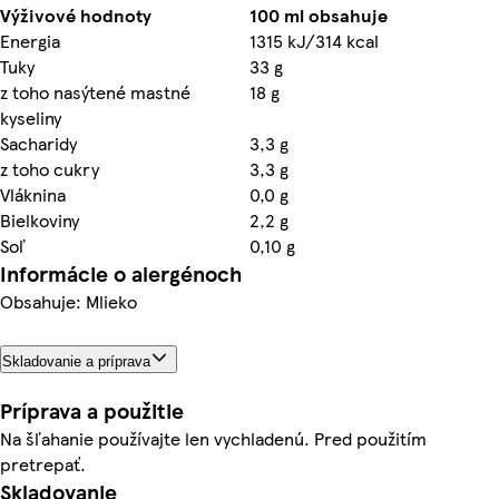
Výživové hodnoty
100 ml obsahuje
Energia
1315 kJ/314 kcal
Tuky
33 g
z toho nasýtené mastné
18 g
kyseliny
Sacharidy
3,3 g
z toho cukry
3,3 g
Vláknina
0,0 g
Bielkoviny
2,2 g
Soľ
0,10 g
Informácie o alergénoch
Obsahuje: Mlieko
Skladovanie a príprava
Príprava a použitie
Na šľahanie používajte len vychladenú. Pred použitím
pretrepať.
Skladovanie