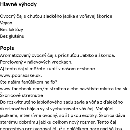
Hlavné výhody
Ovocný čaj s chuťou sladkého jablka a voňavej škorice
Vegan
Bez laktózy
Bez gluténu
Popis
Aromatizovaný ovocný čaj s príchuťou Jablko a škorica.
Porciovaný v nálevových vreckách.
Aj tento čaj si môžete kúpiť v našom e-shope
www.popradske.sk.
Ste naším fanúšikom na fb?
www.facebook.com/mistraltea alebo navštívte mistraltea.sk
Škoricové stretnutie
Do rozkvitnutého jabloňového sadu zaviala vôňa z ďalekého
škoricového hája a vy si vychutnávate váš čaj. Voňajúci
jablkami, intenzívne ovocný, so štipkou exotiky. Škorica dáva
starému dobrému jablku celkom nový rozmer. Tento čaj
neprestáva prekvapovať či už s obláčikom pary nad šálkou