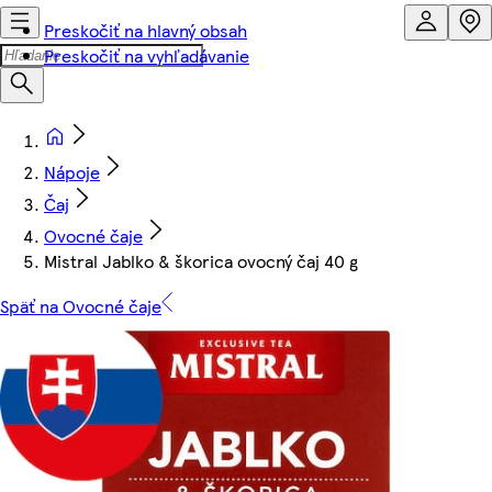
Preskočiť na hlavný obsah
Preskočiť na vyhľadávanie
Nápoje
Čaj
Ovocné čaje
Mistral Jablko & škorica ovocný čaj 40 g
Späť na Ovocné čaje