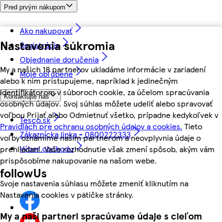
Pred prvým nákupom
Ako nakupovať
Nastavenia súkromia
Registrácia
Objednanie doručenia
My a našich 18 partnerov ukladáme informácie v zariadení
Moje obľúbené
alebo k nim pristupujeme, napríklad k jedinečným
identifikátorom v súboroch cookie, za účelom spracúvania
Kontaktujte nás
osobných údajov. Svoj súhlas môžete udeliť alebo spravovať
voľbou Prijať alebo Odmietnuť všetko, prípadne kedykoľvek v
Tesco.sk
Pravidlách pre ochranu osobných údajov a cookies.
Tieto
Zákaznícka linka - 0800222333
voľby oznámime našim partnerom a neovplyvnia údaje o
Výber obchodu
prehliadaní. Vaše rozhodnutie však zmení spôsob, akým vám
prispôsobíme nakupovanie na našom webe.
followUs
Svoje nastavenia súhlasu môžete zmeniť kliknutím na
Nastavenia cookies v pätičke stránky.
My a naši partneri spracúvame údaje s cieľom