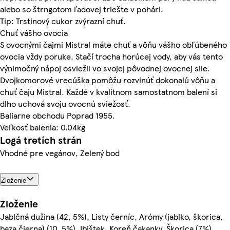
alebo so štrngotom ľadovej triešte v pohári.
Tip: Trstinový cukor zvýrazní chuť.
Chuť vášho ovocia
S ovocnými čajmi Mistral máte chuť a vôňu vášho obľúbeného
ovocia vždy poruke. Stačí trocha horúcej vody, aby vás tento
výnimočný nápoj osviežil vo svojej pôvodnej ovocnej sile.
Dvojkomorové vrecúška pomôžu rozvinúť dokonalú vôňu a
chuť čaju Mistral. Každé v kvalitnom samostatnom balení si
dlho uchová svoju ovocnú sviežosť.
Baliarne obchodu Poprad 1955.
Veľkosť balenia: 0.04kg
Logá tretích strán
Vhodné pre vegánov, Zelený bod
Zloženie
Zloženie
Jablčná dužina (42, 5%), Listy černíc, Arómy (jablko, škorica,
baza čierna) (10, 5%), Ibištek, Koreň čakanky, Škorica (7%),