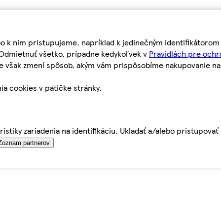
bo k nim pristupujeme, napríklad k jedinečným identifikátoro
o Odmietnuť všetko, prípadne kedykoľvek v
Pravidlách pre ochr
tie však zmení spôsob, akým vám prispôsobíme nakupovanie n
ia cookies v pätičke stránky.
istiky zariadenia na identifikáciu. Ukladať a/alebo pristupova
Zoznam partnerov