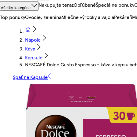
Nakupujte teraz
Obľúbené
Špeciálne ponuky
O
Všetky kategórie
Top ponuky
Ovocie, zelenina
Mliečne výrobky a vajcia
Pekáreň
Mä
Nápoje
Káva
Kapsule
NESCAFÉ Dolce Gusto Espresso - káva v kapsulách
Späť na Kapsule