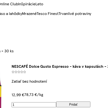
nline Club
Inšpirácie
Leto
so a lahôdky
Mrazené
Tesco Finest
Trvanlivé potraviny
 - 30 ks
NESCAFÉ Dolce Gusto Espresso - káva v kapsulách - 
Zatiaľ bez hodnotení
78,73 €/kg
12,99 €
Pridať