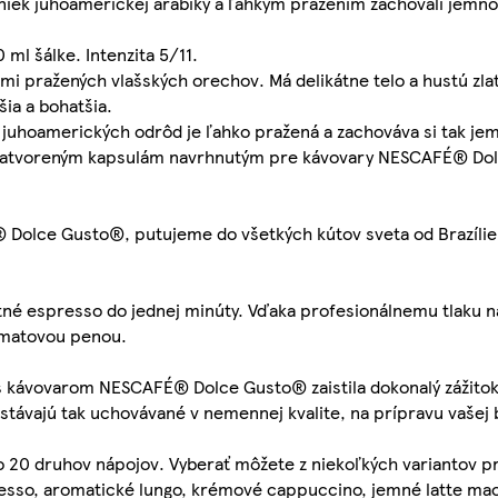
niek juhoamerickej arabiky a ľahkým pražením zachovali jemno
ml šálke. Intenzita 5/11.
i pražených vlašských orechov. Má delikátne telo a hustú zla
šia a bohatšia.
juhoamerických odrôd je ľahko pražená a zachováva si tak jem
 uzatvoreným kapsulám navrhnutým pre kávovary NESCAFÉ® Do
 Dolce Gusto®, putujeme do všetkých kútov sveta od Brazílie,
né espresso do jednej minúty. Vďaka profesionálnemu tlaku n
zamatovou penou.
 s kávovarom NESCAFÉ® Dolce Gusto® zaistila dokonalý zážitok 
stávajú tak uchovávané v nemennej kvalite, na prípravu vašej 
20 druhov nápojov. Vyberať môžete z niekoľkých variantov pr
presso, aromatické lungo, krémové cappuccino, jemné latte mac