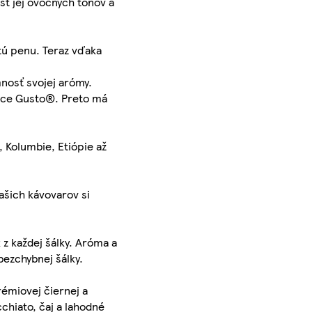
sť jej ovocných tónov a
tú penu. Teraz vďaka
nosť svojej arómy.
lce Gusto®. Preto má
 Kolumbie, Etiópie až
ašich kávovarov si
z každej šálky. Aróma a
bezchybnej šálky.
émiovej čiernej a
chiato, čaj a lahodné