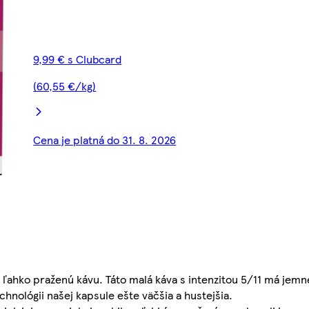
9,99 € s Clubcard
(60,55 €/kg)
Cena je platná do 31. 8. 2026
hko praženú kávu. Táto malá káva s intenzitou 5/11 má jemn
echnológii našej kapsule ešte väčšia a hustejšia.