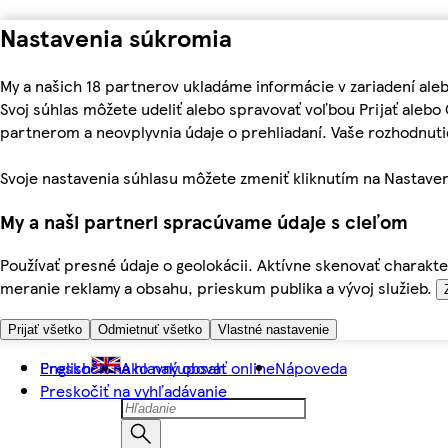
Nastavenia súkromia
My a našich 18 partnerov ukladáme informácie v zariadení ale
Svoj súhlas môžete udeliť alebo spravovať voľbou Prijať aleb
partnerom a neovplyvnia údaje o prehliadaní. Vaše rozhodnu
Svoje nastavenia súhlasu môžete zmeniť kliknutím na Nastaven
My a naši partneri spracúvame údaje s cieľom
Používať presné údaje o geolokácii. Aktívne skenovať charakter
meranie reklamy a obsahu, prieskum publika a vývoj služieb.
Prijať všetko
Odmietnuť všetko
Vlastné nastavenie
Preskočiť na hlavný obsah
English
Ako nakupovať online
Nápoveda
Preskočiť na vyhľadávanie