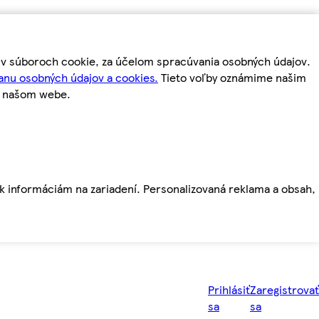
m v súboroch cookie, za účelom spracúvania osobných údajov.
anu osobných údajov a cookies.
Tieto voľby oznámime našim
a našom webe.
ť k informáciám na zariadení. Personalizovaná reklama a obsah,
Prihlásiť
Zaregistrovať
sa
sa