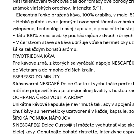
Naši talentovaní tvorcovia dali dohromady dve odrody zr
známok vlašských orechov. Intenzita 5/11.
- Elegantná ľahko pražená káva, 100% arabika, v malej 50 
- Hebká guľatá káva s jemnými ovocnými tónmi a známkam
vylepšenej technológii našej kapsule je pena ešte hustej
- Táto 100% zmes arabiky pochádzajúca z dvoch rôznych 
- V čerstvom stave sa káva udržuje vďaka hermeticky
šálka zakaždým bohatú arómu.
PRVOTRIEDNA KÁVA
Pre kávové zrná, z ktorých sa vyrábajú nápoje NESCAFÉ®
po Vietnam a do mnoho ďalších krajín.
ESPRESSO DO MINÚTY
S kávovarmi NESCAFÉ Dolce Gusto si vychutnáte perfekt
môžete pripraviť kávu profesionálnej kvality s hustou 
OCHRANA ČERSTVOSTI A ARÓMY
Unikátna kávová kapsula je navrhnutá tak, aby v spojení
chuť kávy sú hermeticky uzatvorené v každej kapsule, zo
ŠIROKÁ PONUKA NÁPOJOV
S NESCAFÉ® Dolce Gusto® si môžete vychutnať viac ako 
bielej kávy. Ochutnajte bohaté ristretto, intenzívne es