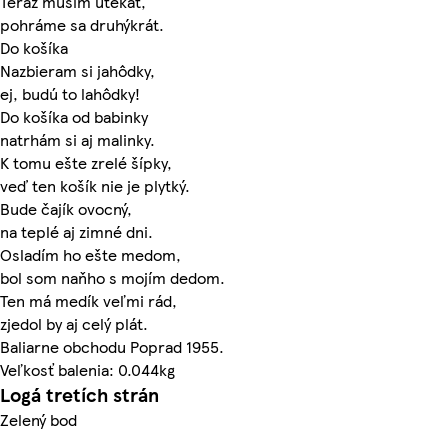
Teraz musím utekať,
pohráme sa druhýkrát.
Do košíka
Nazbieram si jahôdky,
ej, budú to lahôdky!
Do košíka od babinky
natrhám si aj malinky.
K tomu ešte zrelé šípky,
veď ten košík nie je plytký.
Bude čajík ovocný,
na teplé aj zimné dni.
Osladím ho ešte medom,
bol som naňho s mojím dedom.
Ten má medík veľmi rád,
zjedol by aj celý plát.
Baliarne obchodu Poprad 1955.
Veľkosť balenia: 0.044kg
Logá tretích strán
Zelený bod