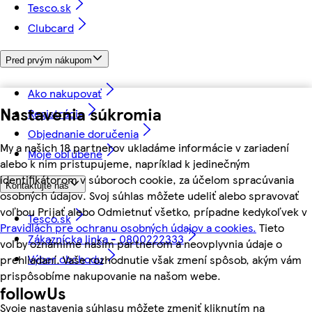
Tesco.sk
Clubcard
Pred prvým nákupom
Ako nakupovať
Nastavenia súkromia
Registrácia
Objednanie doručenia
My a našich 18 partnerov ukladáme informácie v zariadení
Moje obľúbené
alebo k nim pristupujeme, napríklad k jedinečným
identifikátorom v súboroch cookie, za účelom spracúvania
Kontaktujte nás
osobných údajov. Svoj súhlas môžete udeliť alebo spravovať
voľbou Prijať alebo Odmietnuť všetko, prípadne kedykoľvek v
Tesco.sk
Pravidlách pre ochranu osobných údajov a cookies.
Tieto
Zákaznícka linka - 0800222333
voľby oznámime našim partnerom a neovplyvnia údaje o
Výber obchodu
prehliadaní. Vaše rozhodnutie však zmení spôsob, akým vám
prispôsobíme nakupovanie na našom webe.
followUs
Svoje nastavenia súhlasu môžete zmeniť kliknutím na