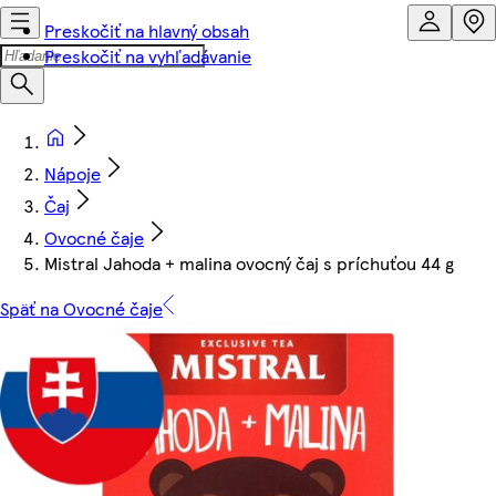
Preskočiť na hlavný obsah
Preskočiť na vyhľadávanie
Nápoje
Čaj
Ovocné čaje
Mistral Jahoda + malina ovocný čaj s príchuťou 44 g
Späť na Ovocné čaje