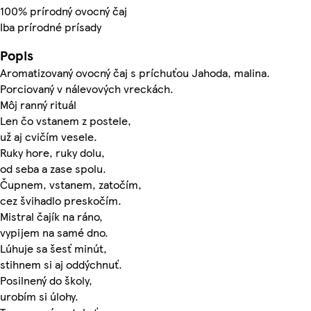
100% prírodný ovocný čaj
Iba prírodné prísady
Popis
Aromatizovaný ovocný čaj s príchuťou Jahoda, malina.
Porciovaný v nálevových vreckách.
Môj ranný rituál
Len čo vstanem z postele,
už aj cvičím vesele.
Ruky hore, ruky dolu,
od seba a zase spolu.
Čupnem, vstanem, zatočím,
cez švihadlo preskočím.
Mistral čajík na ráno,
vypijem na samé dno.
Lúhuje sa šesť minút,
stihnem si aj oddýchnuť.
Posilnený do školy,
urobím si úlohy.