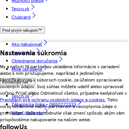
Možnosti platby
Tesco.sk
Clubcard
Pred prvým nákupom
Ako nakupovať
Nastavenia súkromia
Registrácia
Objednanie doručenia
My a našich 18 partnerov ukladáme informácie v zariadení
Moje obľúbené
alebo k nim pristupujeme, napríklad k jedinečným
identifikátorom v súboroch cookie, za účelom spracúvania
Kontaktujte nás
osobných údajov. Svoj súhlas môžete udeliť alebo spravovať
voľbou Prijať alebo Odmietnuť všetko, prípadne kedykoľvek v
Tesco.sk
Pravidlách pre ochranu osobných údajov a cookies.
Tieto
Zákaznícka linka - 0800222333
voľby oznámime našim partnerom a neovplyvnia údaje o
Výber obchodu
prehliadaní. Vaše rozhodnutie však zmení spôsob, akým vám
prispôsobíme nakupovanie na našom webe.
followUs