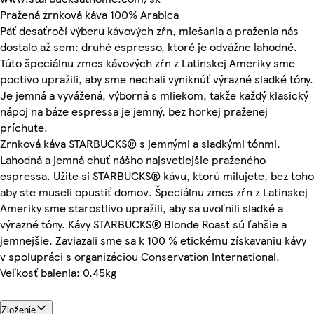
Pražená zrnková káva 100% Arabica
Päť desaťročí výberu kávových zŕn, miešania a praženia nás
dostalo až sem: druhé espresso, ktoré je odvážne lahodné.
Túto špeciálnu zmes kávových zŕn z Latinskej Ameriky sme
poctivo upražili, aby sme nechali vyniknúť výrazné sladké tóny.
Je jemná a vyvážená, výborná s mliekom, takže každý klasický
nápoj na báze espressa je jemný, bez horkej praženej
príchute.
Zrnková káva STARBUCKS® s jemnými a sladkými tónmi.
Lahodná a jemná chuť nášho najsvetlejšie praženého
espressa. Užite si STARBUCKS® kávu, ktorú milujete, bez toho
aby ste museli opustiť domov. Špeciálnu zmes zŕn z Latinskej
Ameriky sme starostlivo upražili, aby sa uvoľnili sladké a
výrazné tóny. Kávy STARBUCKS® Blonde Roast sú ľahšie a
jemnejšie. Zaviazali sme sa k 100 % etickému získavaniu kávy
v spolupráci s organizáciou Conservation International.
Veľkosť balenia: 0.45kg
Zloženie