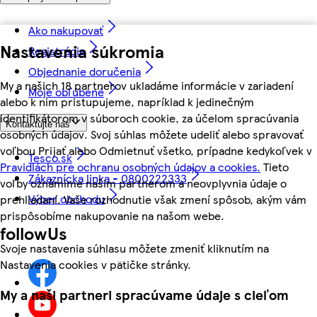
Ako nakupovať
Nastavenia súkromia
Registrácia
Objednanie doručenia
My a našich 18 partnerov ukladáme informácie v zariadení
Moje obľúbené
alebo k nim pristupujeme, napríklad k jedinečným
identifikátorom v súboroch cookie, za účelom spracúvania
Kontaktujte nás
osobných údajov. Svoj súhlas môžete udeliť alebo spravovať
voľbou Prijať alebo Odmietnuť všetko, prípadne kedykoľvek v
Tesco.sk
Pravidlách pre ochranu osobných údajov a cookies.
Tieto
Zákaznícka linka - 0800222333
voľby oznámime našim partnerom a neovplyvnia údaje o
Výber obchodu
prehliadaní. Vaše rozhodnutie však zmení spôsob, akým vám
prispôsobíme nakupovanie na našom webe.
followUs
Svoje nastavenia súhlasu môžete zmeniť kliknutím na
Nastavenia cookies v pätičke stránky.
My a naši partneri spracúvame údaje s cieľom