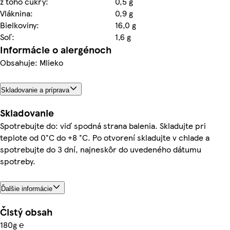
z toho cukry:
0,5 g
Vláknina:
0,9 g
Bielkoviny:
16,0 g
Soľ:
1,6 g
Informácie o alergénoch
Obsahuje: Mlieko
Skladovanie a príprava
Skladovanie
Spotrebujte do: viď spodná strana balenia. Skladujte pri
teplote od 0°C do +8 °C. Po otvorení skladujte v chlade a
spotrebujte do 3 dní, najneskôr do uvedeného dátumu
spotreby.
Ďalšie informácie
Čistý obsah
180g ℮