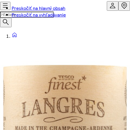
Preskočiť na hlavný obsah
Preskočiť na vyhľadávanie