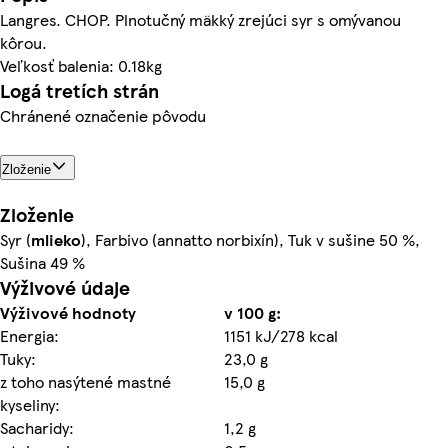
Langres. CHOP. Plnotučný mäkký zrejúci syr s omývanou
kôrou.
Veľkosť balenia: 0.18kg
Logá tretích strán
Chránené označenie pôvodu
Zloženie
Zloženie
Syr (
mlieko
), Farbivo (annatto norbixín), Tuk v sušine 50 %,
Sušina 49 %
Výživové údaje
Výživové hodnoty
v 100 g:
Energia:
1151 kJ/278 kcal
Tuky:
23,0 g
z toho nasýtené mastné
15,0 g
kyseliny:
Sacharidy:
1,2 g