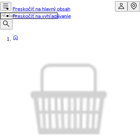
Preskočiť na hlavný obsah
Preskočiť na vyhľadávanie