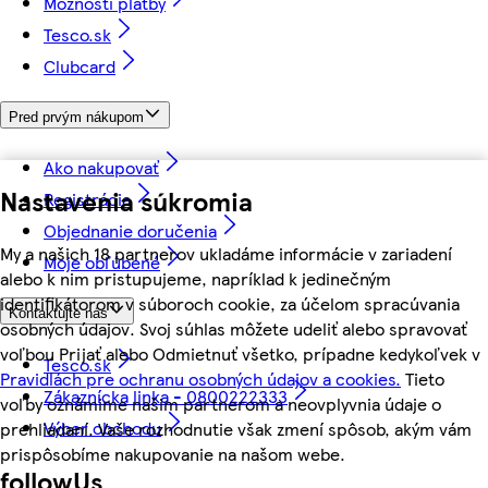
Možnosti platby
Tesco.sk
Clubcard
Pred prvým nákupom
Ako nakupovať
Nastavenia súkromia
Registrácia
Objednanie doručenia
My a našich 18 partnerov ukladáme informácie v zariadení
Moje obľúbené
alebo k nim pristupujeme, napríklad k jedinečným
identifikátorom v súboroch cookie, za účelom spracúvania
Kontaktujte nás
osobných údajov. Svoj súhlas môžete udeliť alebo spravovať
voľbou Prijať alebo Odmietnuť všetko, prípadne kedykoľvek v
Tesco.sk
Pravidlách pre ochranu osobných údajov a cookies.
Tieto
Zákaznícka linka - 0800222333
voľby oznámime našim partnerom a neovplyvnia údaje o
Výber obchodu
prehliadaní. Vaše rozhodnutie však zmení spôsob, akým vám
prispôsobíme nakupovanie na našom webe.
followUs