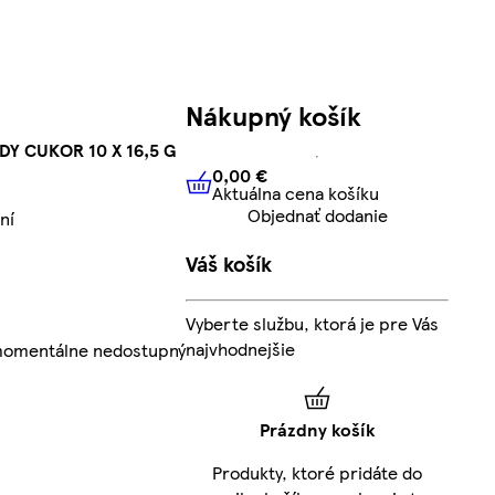
Nákupný košík
Y CUKOR 10 X 16,5 G
0,00 €
Aktuálna cena košíku
0,00 €
Aktuálna cena košíku
Objednať dodanie
ní
Váš košík
Vyberte službu, ktorá je pre Vás
najvhodnejšie
 momentálne nedostupný
Prázdny košík
Produkty, ktoré pridáte do