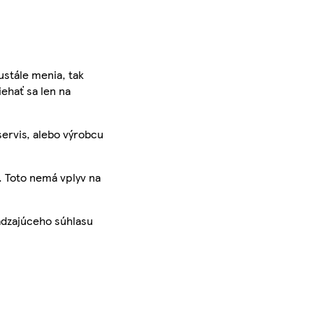
ustále menia, tak
iehať sa len na
servis, alebo výrobcu
. Toto nemá vplyv na
ádzajúceho súhlasu