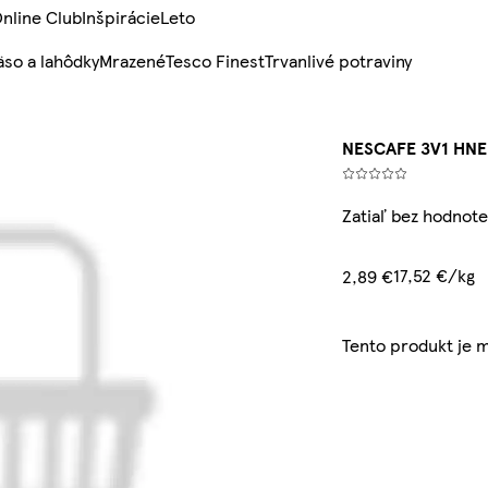
nline Club
Inšpirácie
Leto
so a lahôdky
Mrazené
Tesco Finest
Trvanlivé potraviny
NESCAFE 3V1 HNED
Zatiaľ bez hodnote
17,52 €/kg
2,89 €
Tento produkt je