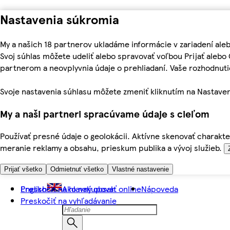
Nastavenia súkromia
My a našich 18 partnerov ukladáme informácie v zariadení ale
Svoj súhlas môžete udeliť alebo spravovať voľbou Prijať aleb
partnerom a neovplyvnia údaje o prehliadaní. Vaše rozhodnu
Svoje nastavenia súhlasu môžete zmeniť kliknutím na Nastaven
My a naši partneri spracúvame údaje s cieľom
Používať presné údaje o geolokácii. Aktívne skenovať charakter
meranie reklamy a obsahu, prieskum publika a vývoj služieb.
Prijať všetko
Odmietnuť všetko
Vlastné nastavenie
Preskočiť na hlavný obsah
English
Ako nakupovať online
Nápoveda
Preskočiť na vyhľadávanie