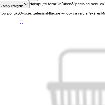
Nakupujte teraz
Obľúbené
Špeciálne ponuky
O
Všetky kategórie
Top ponuky
Ovocie, zelenina
Mliečne výrobky a vajcia
Pekáreň
Mä