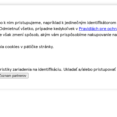
bo k nim pristupujeme, napríklad k jedinečným identifikátoro
o Odmietnuť všetko, prípadne kedykoľvek v
Pravidlách pre ochr
tie však zmení spôsob, akým vám prispôsobíme nakupovanie n
ia cookies v pätičke stránky.
istiky zariadenia na identifikáciu. Ukladať a/alebo pristupova
Zoznam partnerov