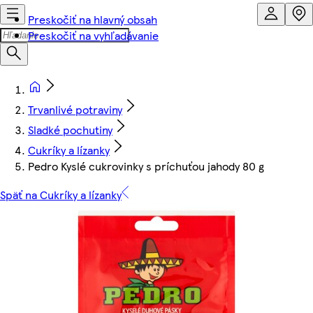
Preskočiť na hlavný obsah
Preskočiť na vyhľadávanie
Trvanlivé potraviny
Sladké pochutiny
Cukríky a lízanky
Pedro Kyslé cukrovinky s príchuťou jahody 80 g
Späť na Cukríky a lízanky