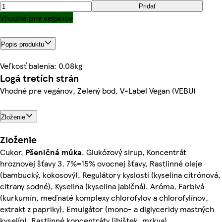
Pridať
Vhodné pre vegánov
Popis produktu
Veľkosť balenia: 0.08kg
Logá tretích strán
Vhodné pre vegánov, Zelený bod, V-Label Vegan (VEBU)
Zloženie
Zloženie
Cukor,
Pšeničná múka
, Glukózový sirup, Koncentrát
hroznovej šťavy 3, 7%=15% ovocnej šťavy, Rastlinné oleje
(bambucký, kokosový), Regulátory kyslosti (kyselina citrónová,
citrany sodné), Kyselina (kyselina jablčná), Aróma, Farbivá
(kurkumín, meďnaté komplexy chlorofylov a chlorofylínov,
extrakt z papriky), Emulgátor (mono- a diglyceridy mastných
kyselín), Rastlinné koncentráty (ibištek, mrkva)