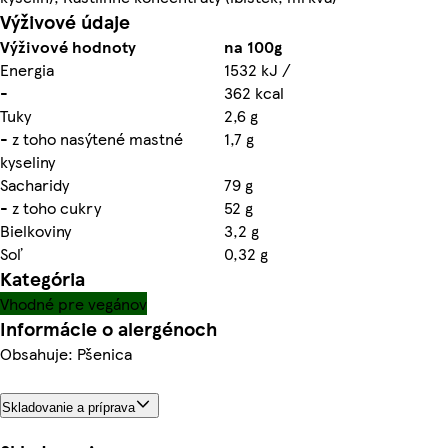
Výživové údaje
Výživové hodnoty
na 100g
Energia
1532 kJ /
-
362 kcal
Tuky
2,6 g
- z toho nasýtené mastné
1,7 g
kyseliny
Sacharidy
79 g
- z toho cukry
52 g
Bielkoviny
3,2 g
Soľ
0,32 g
Kategória
Vhodné pre vegánov
Informácie o alergénoch
Obsahuje: Pšenica
Skladovanie a príprava