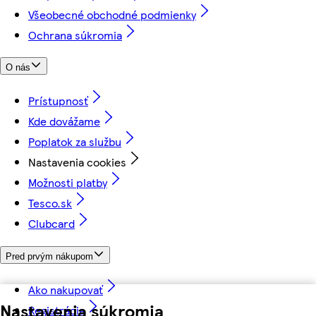
Všeobecné obchodné podmienky
Ochrana súkromia
O nás
Prístupnosť
Kde dovážame
Poplatok za službu
Nastavenia cookies
Možnosti platby
Tesco.sk
Clubcard
Pred prvým nákupom
Ako nakupovať
Nastavenia súkromia
Registrácia