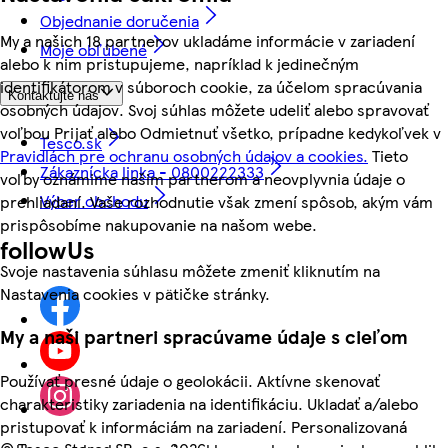
Objednanie doručenia
My a našich 18 partnerov ukladáme informácie v zariadení
Moje obľúbené
alebo k nim pristupujeme, napríklad k jedinečným
identifikátorom v súboroch cookie, za účelom spracúvania
Kontaktujte nás
osobných údajov. Svoj súhlas môžete udeliť alebo spravovať
voľbou Prijať alebo Odmietnuť všetko, prípadne kedykoľvek v
Tesco.sk
Pravidlách pre ochranu osobných údajov a cookies.
Tieto
Zákaznícka linka - 0800222333
voľby oznámime našim partnerom a neovplyvnia údaje o
Výber obchodu
prehliadaní. Vaše rozhodnutie však zmení spôsob, akým vám
prispôsobíme nakupovanie na našom webe.
followUs
Svoje nastavenia súhlasu môžete zmeniť kliknutím na
Nastavenia cookies v pätičke stránky.
My a naši partneri spracúvame údaje s cieľom
Používať presné údaje o geolokácii. Aktívne skenovať
charakteristiky zariadenia na identifikáciu. Ukladať a/alebo
pristupovať k informáciám na zariadení. Personalizovaná