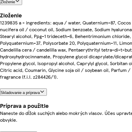
Zloženie
Zloženie
1239835 a - ingredients: aqua / water, Quaternium-87, Cocos
nucifera oil / coconut oil, Sodium benzoate, Sodium hyalurona
Stearyl alcohol, Ppg-1 trideceth-6, Behentrimonium chloride,
Polyquaternium-37, Polysorbate 20, Polyquaternium-11, Limo
Candelilla cera / candelilla wax, Pentaerythrityl tetra-di-t-but
hydroxyhydrocinnamate, Propylene glycol dicaprylate/dicapra
Propylene glycol, Isopropyl alcohol, Caprylyl glycol, Sorbitan o
Citric acid, Coumarin, Glycine soja oil / soybean oil, Parfum /
fragrance (f.i.l. z284426/1).
Skladovanie a príprava
Príprava a použitie
Naneste do dĺžok suchých alebo mokrých vlasov. Účes upravt
obvykle.