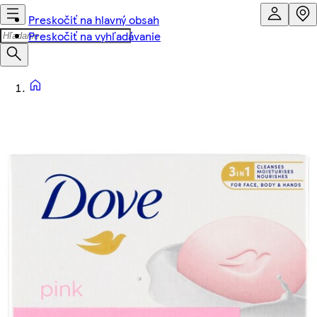
Preskočiť na hlavný obsah
Preskočiť na vyhľadávanie