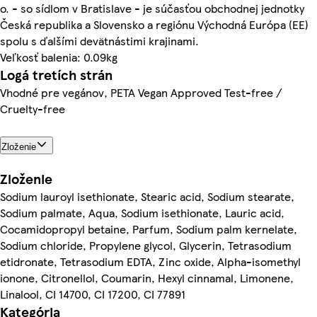
o. - so sídlom v Bratislave - je súčasťou obchodnej jednotky
Česká republika a Slovensko a regiónu Východná Európa (EE)
spolu s ďalšími devätnástimi krajinami.
Veľkosť balenia: 0.09kg
Logá tretích strán
Vhodné pre vegánov, PETA Vegan Approved Test-free /
Cruelty-free
Zloženie
Zloženie
Sodium lauroyl isethionate, Stearic acid, Sodium stearate,
Sodium palmate, Aqua, Sodium isethionate, Lauric acid,
Cocamidopropyl betaine, Parfum, Sodium palm kernelate,
Sodium chloride, Propylene glycol, Glycerin, Tetrasodium
etidronate, Tetrasodium EDTA, Zinc oxide, Alpha-isomethyl
ionone, Citronellol, Coumarin, Hexyl cinnamal, Limonene,
Linalool, CI 14700, CI 17200, CI 77891
Kategória