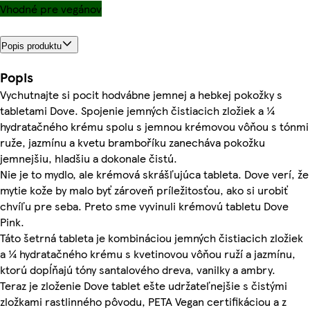
Vhodné pre vegánov
Popis produktu
Popis
Vychutnajte si pocit hodvábne jemnej a hebkej pokožky s
tabletami Dove. Spojenie jemných čistiacich zložiek a ¼
hydratačného krému spolu s jemnou krémovou vôňou s tónmi
ruže, jazmínu a kvetu bramboříku zanecháva pokožku
jemnejšiu, hladšiu a dokonale čistú.
Nie je to mydlo, ale krémová skrášľujúca tableta. Dove verí, že
mytie kože by malo byť zároveň príležitosťou, ako si urobiť
chvíľu pre seba. Preto sme vyvinuli krémovú tabletu Dove
Pink.
Táto šetrná tableta je kombináciou jemných čistiacich zložiek
a ¼ hydratačného krému s kvetinovou vôňou ruží a jazmínu,
ktorú dopĺňajú tóny santalového dreva, vanilky a ambry.
Teraz je zloženie Dove tablet ešte udržateľnejšie s čistými
zložkami rastlinného pôvodu, PETA Vegan certifikáciou a z