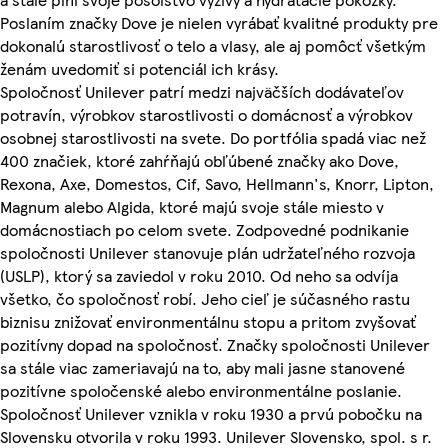
Poslaním značky Dove je nielen vyrábať kvalitné produkty pre
dokonalú starostlivosť o telo a vlasy, ale aj pomôcť všetkým
ženám uvedomiť si potenciál ich krásy.
Spoločnosť Unilever patrí medzi najväčších dodávateľov
potravín, výrobkov starostlivosti o domácnosť a výrobkov
osobnej starostlivosti na svete. Do portfólia spadá viac než
400 značiek, ktoré zahŕňajú obľúbené značky ako Dove,
Rexona, Axe, Domestos, Cif, Savo, Hellmann's, Knorr, Lipton,
Magnum alebo Algida, ktoré majú svoje stále miesto v
domácnostiach po celom svete. Zodpovedné podnikanie
spoločnosti Unilever stanovuje plán udržateľného rozvoja
(USLP), ktorý sa zaviedol v roku 2010. Od neho sa odvíja
všetko, čo spoločnosť robí. Jeho cieľ je súčasného rastu
biznisu znižovať environmentálnu stopu a pritom zvyšovať
pozitívny dopad na spoločnosť. Značky spoločnosti Unilever
sa stále viac zameriavajú na to, aby mali jasne stanovené
pozitívne spoločenské alebo environmentálne poslanie.
Spoločnosť Unilever vznikla v roku 1930 a prvú pobočku na
Slovensku otvorila v roku 1993. Unilever Slovensko, spol. s r.