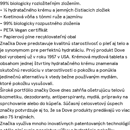
99% biologicky rozložiteľným zložením.
- ¼ hydratačného krému a jemných čistiacich zložiek
- Kvetinová vôňa s tónmi ruže a jazmínu
- 99% biologicky rozpustného zloženia
- PETA Vegan certifikát
- Papierový plne recyklovateľný obal
Značka Dove predstavuje kvalitnú starostlivosť o pleť aj telo a
je synonymom pre perfektnú hydratáciu. Prvý produkt Dove
bol vyrobený už v roku 1957 v USA. Krémová mydlová tableta s
obsahom jednej štvrtiny hydratačného krému znamenala
skutočnú revolúciu v starostlivosti o pokožku a ponúkla
jedinečnú alternatívu k vtedy bežne používaným mydlám,
ktoré pokožku vysušovali.
Široké portfólio značky Dove dnes zahŕňa ošetrujúcu telovú
kozmetiku, dezodoranty, antiperspiranty, mydlá, prípravky na
sprchovanie alebo do kúpeľa. Súčasný celosvetový úspech
značky potvrdzuje aj to, že sa Dove produkty predávajú vo viac
ako 75 krajinách.
Značka využíva mnoho inovatívnych patentovaných technológií
a stále plní svoje posolstvo výživy a hydratácie pokožky.