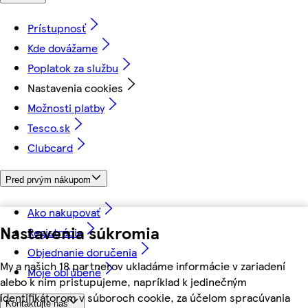
Prístupnosť
Kde dovážame
Poplatok za službu
Nastavenia cookies
Možnosti platby
Tesco.sk
Clubcard
Pred prvým nákupom
Ako nakupovať
Nastavenia súkromia
Registrácia
Objednanie doručenia
My a našich 18 partnerov ukladáme informácie v zariadení
Moje obľúbené
alebo k nim pristupujeme, napríklad k jedinečným
identifikátorom v súboroch cookie, za účelom spracúvania
Kontaktujte nás