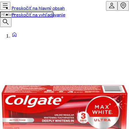
Preskočiť na hlavný obsah
Preskočiť na vyhľadávanie