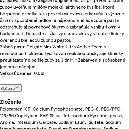
kyslíková reakcia Colgate funguje inak. Už pri prvom čistení
zubov uvoľňuje milióny molekúl aktívneho kyslíka, ktoré
bezpečne prenikajú za povrch skloviny a odstraňujú výrazné
škvrny spôsobené jedlom a nápojmi. Bieliaca zubná pasta
odstraňuje aj povrchové škvrny a zabraňuje vzniku škvŕn v
budúcnosti. Doprajte si žiarivý úsmev ako vy s touto klinicky
overenou bieliacou zubnou pastou.
Zubná pasta Colgate Max White Ultra Active Foam s
revolučnou hĺbkovou kyslíkovou reakciou poskytuje klinicky
preukázateľne belšie zuby za 3 dni*! *Zabarvenie spôsobené
jedlom a nápojmi.
Veľkosť balenia: 0.05l
Zloženie
Zloženie
Poloxamer 105, Calcium Pyrophosphate, PEG-8, PEG/PPG-
116/66 Copolymer, PVP, Silica, Tetrasodium Pyrophosphate,
Aroma, Potassium Caroate, Sodium Lauryl Sulfate, Sodium
Monofluorophosphate, Disodium Pyrophosphate, Sodium