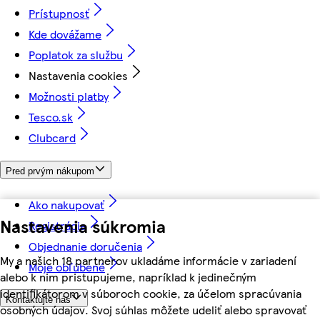
Prístupnosť
Kde dovážame
Poplatok za službu
Nastavenia cookies
Možnosti platby
Tesco.sk
Clubcard
Pred prvým nákupom
Ako nakupovať
Nastavenia súkromia
Registrácia
Objednanie doručenia
My a našich 18 partnerov ukladáme informácie v zariadení
Moje obľúbené
alebo k nim pristupujeme, napríklad k jedinečným
identifikátorom v súboroch cookie, za účelom spracúvania
Kontaktujte nás
osobných údajov. Svoj súhlas môžete udeliť alebo spravovať