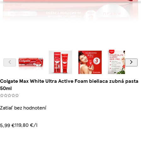
Colgate Max White Ultra Active Foam bieliaca zubná pasta
50ml
Zatiaľ bez hodnotení
119,80 €/l
5,99 €