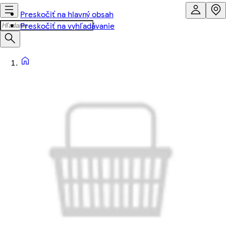
Preskočiť na hlavný obsah
Preskočiť na vyhľadávanie