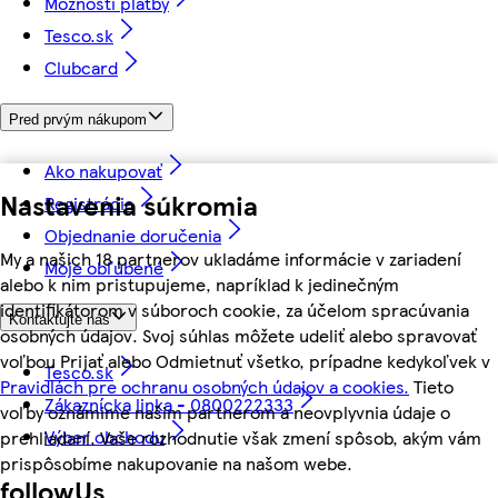
Možnosti platby
Tesco.sk
Clubcard
Pred prvým nákupom
Ako nakupovať
Nastavenia súkromia
Registrácia
Objednanie doručenia
My a našich 18 partnerov ukladáme informácie v zariadení
Moje obľúbené
alebo k nim pristupujeme, napríklad k jedinečným
identifikátorom v súboroch cookie, za účelom spracúvania
Kontaktujte nás
osobných údajov. Svoj súhlas môžete udeliť alebo spravovať
voľbou Prijať alebo Odmietnuť všetko, prípadne kedykoľvek v
Tesco.sk
Pravidlách pre ochranu osobných údajov a cookies.
Tieto
Zákaznícka linka - 0800222333
voľby oznámime našim partnerom a neovplyvnia údaje o
Výber obchodu
prehliadaní. Vaše rozhodnutie však zmení spôsob, akým vám
prispôsobíme nakupovanie na našom webe.
followUs