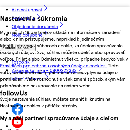
Ako nakupovať
Nastavenia súkromia
Registrácia
Objednanie doručenia
My a našich 18 partnerov ukladáme informácie v zariadení
Moje obľúbené
alebo k nim pristupujeme, napríklad k jedinečným
identifikátorom v súboroch cookie, za účelom spracúvania
Kontaktujte nás
osobných údajov. Svoj súhlas môžete udeliť alebo spravovať
voľbou Prijať alebo Odmietnuť všetko, prípadne kedykoľvek v
Tesco.sk
Pravidlách pre ochranu osobných údajov a cookies.
Tieto
Zákaznícka linka - 0800222333
voľby oznámime našim partnerom a neovplyvnia údaje o
Výber obchodu
prehliadaní. Vaše rozhodnutie však zmení spôsob, akým vám
prispôsobíme nakupovanie na našom webe.
followUs
Svoje nastavenia súhlasu môžete zmeniť kliknutím na
Nastavenia cookies v pätičke stránky.
My a naši partneri spracúvame údaje s cieľom