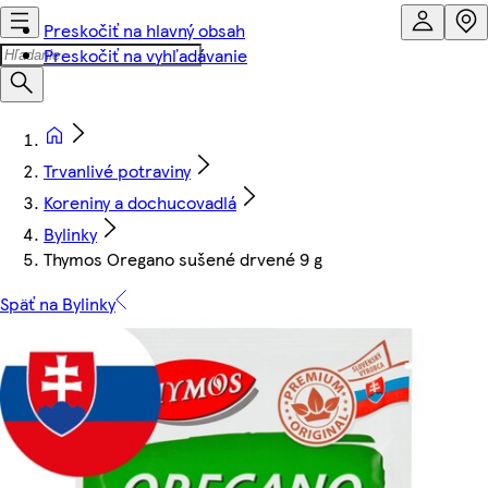
Preskočiť na hlavný obsah
Preskočiť na vyhľadávanie
Trvanlivé potraviny
Koreniny a dochucovadlá
Bylinky
Thymos Oregano sušené drvené 9 g
Späť na Bylinky