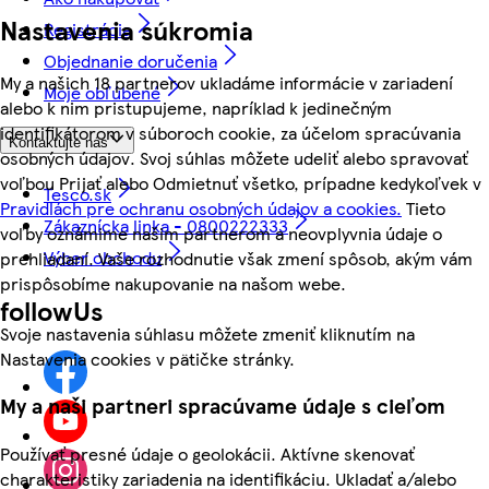
Nastavenia súkromia
Registrácia
Objednanie doručenia
My a našich 18 partnerov ukladáme informácie v zariadení
Moje obľúbené
alebo k nim pristupujeme, napríklad k jedinečným
identifikátorom v súboroch cookie, za účelom spracúvania
Kontaktujte nás
osobných údajov. Svoj súhlas môžete udeliť alebo spravovať
voľbou Prijať alebo Odmietnuť všetko, prípadne kedykoľvek v
Tesco.sk
Pravidlách pre ochranu osobných údajov a cookies.
Tieto
Zákaznícka linka - 0800222333
voľby oznámime našim partnerom a neovplyvnia údaje o
Výber obchodu
prehliadaní. Vaše rozhodnutie však zmení spôsob, akým vám
prispôsobíme nakupovanie na našom webe.
followUs
Svoje nastavenia súhlasu môžete zmeniť kliknutím na
Nastavenia cookies v pätičke stránky.
My a naši partneri spracúvame údaje s cieľom
Používať presné údaje o geolokácii. Aktívne skenovať
charakteristiky zariadenia na identifikáciu. Ukladať a/alebo