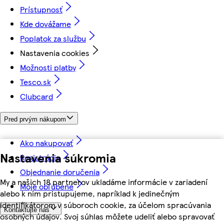
Prístupnosť
Kde dovážame
Poplatok za službu
Nastavenia cookies
Možnosti platby
Tesco.sk
Clubcard
Pred prvým nákupom
Ako nakupovať
Nastavenia súkromia
Registrácia
Objednanie doručenia
My a našich 18 partnerov ukladáme informácie v zariadení
Moje obľúbené
alebo k nim pristupujeme, napríklad k jedinečným
identifikátorom v súboroch cookie, za účelom spracúvania
Kontaktujte nás
osobných údajov. Svoj súhlas môžete udeliť alebo spravovať