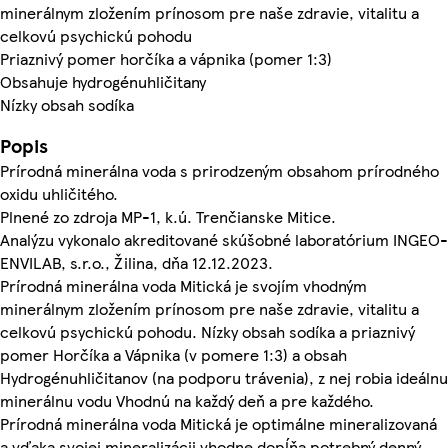
minerálnym zložením prínosom pre naše zdravie, vitalitu a
celkovú psychickú pohodu
Priaznivý pomer horčíka a vápnika (pomer 1:3)
Obsahuje hydrogénuhličitany
Nízky obsah sodíka
Popis
Prírodná minerálna voda s prirodzeným obsahom prírodného
oxidu uhličitého.
Plnené zo zdroja MP-1, k.ú. Trenčianske Mitice.
Analýzu vykonalo akreditované skúšobné laboratórium INGEO-
ENVILAB, s.r.o., Žilina, dňa 12.12.2023.
Prírodná minerálna voda Mitická je svojím vhodným
minerálnym zložením prínosom pre naše zdravie, vitalitu a
celkovú psychickú pohodu. Nízky obsah sodíka a priaznivý
pomer Horčíka a Vápnika (v pomere 1:3) a obsah
Hydrogénuhličitanov (na podporu trávenia), z nej robia ideálnu
minerálnu vodu Vhodnú na každý deň a pre každého.
Prírodná minerálna voda Mitická je optimálne mineralizovaná
a vďaka svojej mineralizácii vhodne dopĺňa potrebný denný