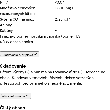
NH₄⁺
<0,04
Množstvo celkových
1 600 mg.l⁻¹
rozpustených látok:
Sýtená CO₂ na max.
2,25 g.l⁻¹
Anióny
-
Katióny
-
Priaznivý pomer horčíka a vápnika (pomer 1:3)
Nízky obsah sodíka
Skladovanie a príprava
Skladovanie
Dátum výroby (V) a minimálna trvanlivosť do (S): uvedené na
obale. Skladovať v tmavých, čistých, dobre vetraných
priestoroch bez priameho slnečného žiarenia.
Ďalšie informácie
Čistý obsah