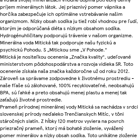
príjem minerálnych látok. Jej priaznivý pomer vápnika a
horčíka zabezpečuje ich optimálne vstrebávanie našim
organizmom. Nízky obsah sodíka ju tiež robí vhodnou pre ľudí,
ktorým je odporúčaná diéta s nízkym obsahom sodíka.
Hydrogénuhličitany podporujú trávenie v našom organizme.
Minerálna voda Mitická tak podporuje našu fyzickú a
psychickú Pohodu. S „Mitickou sme „V Pohode.“
Mitická je nositeľkou ocenenia „Značka kvality“, udeľované
ministerstvom pôdohospodárstva a rozvoja vidieka SR. Toto
ocenenie získala naša značka každoročne už od roku 2012.
Zároveň sa správame zodpovedne k životnému prostrediu -
naše fľaše sú zálohované, 100% recyklovateľné, neobsahujú
BPA, sú ľahké a preto obsahujú menej plastu a menej tak
zaťažujú životné prostredie.
Prameň prírodnej minerálnej vody Mitická sa nachádza v srdci
slovenskej prírody neďaleko Trenčianskych Mitíc, v tôni
stáročných slatín. Z hĺbky 120 metrov vyviera na povrch
priezračný prameň, ktorý má bohaté zloženie, vyvážený
pomer minerálov a nízky obsah sodíka. Toto unikátne zloženie