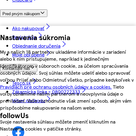
Pred prvým nákupom
Ako nakupovať
Nastavenia súkromia
Registrácia
Objednanie doručenia
My a našich 18 partnerov ukladáme informácie v zariadení
Moje obľúbené
alebo k nim pristupujeme, napríklad k jedinečným
identifikátorom v súboroch cookie, za účelom spracúvania
Kontaktujte nás
osobných údajov. Svoj súhlas môžete udeliť alebo spravovať
voľbou Prijať alebo Odmietnuť všetko, prípadne kedykoľvek v
Tesco.sk
Pravidlách pre ochranu osobných údajov a cookies.
Tieto
Zákaznícka linka - 0800222333
voľby oznámime našim partnerom a neovplyvnia údaje o
Výber obchodu
prehliadaní. Vaše rozhodnutie však zmení spôsob, akým vám
prispôsobíme nakupovanie na našom webe.
followUs
Svoje nastavenia súhlasu môžete zmeniť kliknutím na
Nastavenia cookies v pätičke stránky.