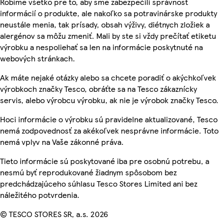
Robíme všetko pre to, aby sme zabezpečili správnosť
informácií o produkte, ale nakoľko sa potravinárske produkty
neustále menia, tak prísady, obsah výživy, diétnych zložiek a
alergénov sa môžu zmeniť. Mali by ste si vždy prečítať etiketu
výrobku a nespoliehať sa len na informácie poskytnuté na
webových stránkach.
Ak máte nejaké otázky alebo sa chcete poradiť o akýchkoľvek
výrobkoch značky Tesco, obráťte sa na Tesco zákaznícky
servis, alebo výrobcu výrobku, ak nie je výrobok značky Tesco.
Hoci informácie o výrobku sú pravidelne aktualizované, Tesco
nemá zodpovednosť za akékoľvek nesprávne informácie. Toto
nemá vplyv na Vaše zákonné práva.
Tieto informácie sú poskytované iba pre osobnú potrebu, a
nesmú byť reprodukované žiadnym spôsobom bez
predchádzajúceho súhlasu Tesco Stores Limited ani bez
náležitého potvrdenia.
© TESCO STORES SR, a.s. 2026