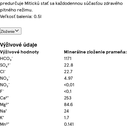
predurčuje Mitickú stať sa každodennou súčasťou zdravého
pitného režimu.
Veľkosť balenia: 0.5l
Zloženie
Výživové údaje
Výživové hodnoty
Minerálne zloženie prameňa:
HCO₃⁻
1171
SO₄²⁻
22.8
CI⁻
22.7
NO₃⁻
4.97
NO₂⁻
<0,01
F⁻
<0,1
Ca²⁺
253
Mg²⁺
84.6
Na⁺
24
K⁺
1.7
Mn²⁺
0.141