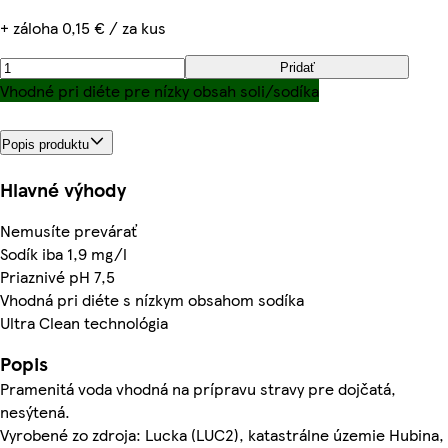
+ záloha 0,15 € / za kus
Pridať
Vhodné pri diéte pre nízky obsah soli/sodíka
Popis produktu
Hlavné výhody
Nemusíte prevárať
Sodík iba 1,9 mg/l
Priaznivé pH 7,5
Vhodná pri diéte s nízkym obsahom sodíka
Ultra Clean technológia
Popis
Pramenitá voda vhodná na prípravu stravy pre dojčatá,
nesýtená.
Vyrobené zo zdroja: Lucka (LUC2), katastrálne územie Hubina,