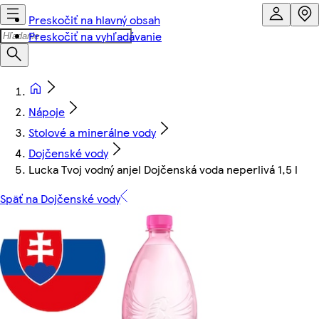
Preskočiť na hlavný obsah
Preskočiť na vyhľadávanie
Nápoje
Stolové a minerálne vody
Dojčenské vody
Lucka Tvoj vodný anjel Dojčenská voda neperlivá 1,5 l
Späť na Dojčenské vody