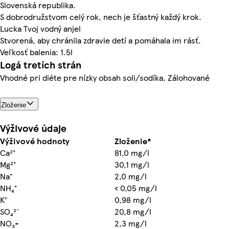
Slovenská republika.
S dobrodružstvom celý rok, nech je šťastný každý krok.
Lucka Tvoj vodný anjel
Stvorená, aby chránila zdravie detí a pomáhala im rásť.
Veľkosť balenia: 1.5l
Logá tretích strán
Vhodné pri diéte pre nízky obsah soli/sodíka, Zálohované
Zloženie
Výživové údaje
Výživové hodnoty
Zloženie*
Ca²⁺
81,0 mg/l
Mg²⁺
30,1 mg/l
Na⁺
2,0 mg/l
NH₄⁺
< 0,05 mg/l
K⁺
0,98 mg/l
SO₄²⁻
20,8 mg/l
NO₃-
2,3 mg/l