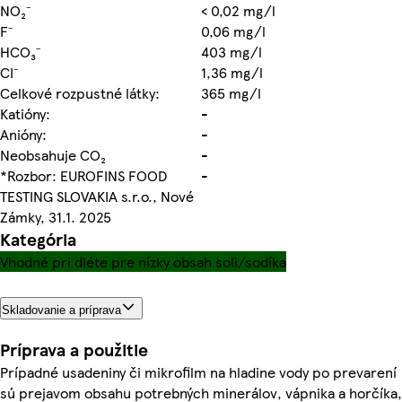
NO₂⁻
< 0,02 mg/l
F⁻
0,06 mg/l
HCO₃⁻
403 mg/l
CI⁻
1,36 mg/l
Celkové rozpustné látky:
365 mg/l
Katióny:
-
Anióny:
-
Neobsahuje CO₂
-
*Rozbor: EUROFINS FOOD
-
TESTING SLOVAKIA s.r.o., Nové
Zámky, 31.1. 2025
Kategória
Vhodné pri diéte pre nízky obsah soli/sodíka
Skladovanie a príprava
Príprava a použitie
Prípadné usadeniny či mikrofilm na hladine vody po prevarení
sú prejavom obsahu potrebných minerálov, vápnika a horčíka,