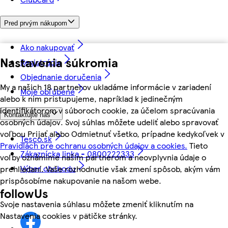
Pred prvým nákupom
Ako nakupovať
Nastavenia súkromia
Registrácia
Objednanie doručenia
My a našich 18 partnerov ukladáme informácie v zariadení
Moje obľúbené
alebo k nim pristupujeme, napríklad k jedinečným
identifikátorom v súboroch cookie, za účelom spracúvania
Kontaktujte nás
osobných údajov. Svoj súhlas môžete udeliť alebo spravovať
voľbou Prijať alebo Odmietnuť všetko, prípadne kedykoľvek v
Tesco.sk
Pravidlách pre ochranu osobných údajov a cookies.
Tieto
Zákaznícka linka - 0800222333
voľby oznámime našim partnerom a neovplyvnia údaje o
Výber obchodu
prehliadaní. Vaše rozhodnutie však zmení spôsob, akým vám
prispôsobíme nakupovanie na našom webe.
followUs
Svoje nastavenia súhlasu môžete zmeniť kliknutím na
Nastavenia cookies v pätičke stránky.