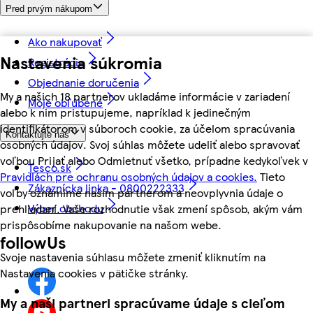
Pred prvým nákupom
Ako nakupovať
Nastavenia súkromia
Registrácia
Objednanie doručenia
My a našich 18 partnerov ukladáme informácie v zariadení
Moje obľúbené
alebo k nim pristupujeme, napríklad k jedinečným
identifikátorom v súboroch cookie, za účelom spracúvania
Kontaktujte nás
osobných údajov. Svoj súhlas môžete udeliť alebo spravovať
voľbou Prijať alebo Odmietnuť všetko, prípadne kedykoľvek v
Tesco.sk
Pravidlách pre ochranu osobných údajov a cookies.
Tieto
Zákaznícka linka - 0800222333
voľby oznámime našim partnerom a neovplyvnia údaje o
Výber obchodu
prehliadaní. Vaše rozhodnutie však zmení spôsob, akým vám
prispôsobíme nakupovanie na našom webe.
followUs
Svoje nastavenia súhlasu môžete zmeniť kliknutím na
Nastavenia cookies v pätičke stránky.
My a naši partneri spracúvame údaje s cieľom