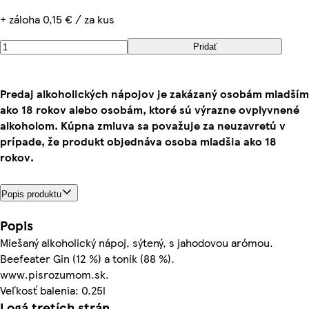
+ záloha 0,15 € / za kus
Pridať
Predaj alkoholických nápojov je zakázaný osobám mladším
ako 18 rokov alebo osobám, ktoré sú výrazne ovplyvnené
alkoholom. Kúpna zmluva sa považuje za neuzavretú v
prípade, že produkt objednáva osoba mladšia ako 18
rokov.
Popis produktu
Popis
Miešaný alkoholický nápoj, sýtený, s jahodovou arómou.
Beefeater Gin (12 %) a tonik (88 %).
www.pisrozumom.sk.
Veľkosť balenia: 0.25l
Logá tretích strán