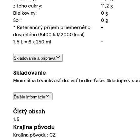
z toho cukry:
11,2 g
Bielkoviny:
0 g
Soľ:
0 g
* Referenčný príjem priemerného
-
dospelého (8400 kJ/2000 kcal)
1,5 L = 6 x 250 ml
-
Skladovanie a príprava
Skladovanie
Minimálna trvanlivosť do: viď hrdlo fľaše. Skladujte v s
Ďalšie informácie
Čistý obsah
1.5l
Krajina pôvodu
Krajina pôvodu: CZ