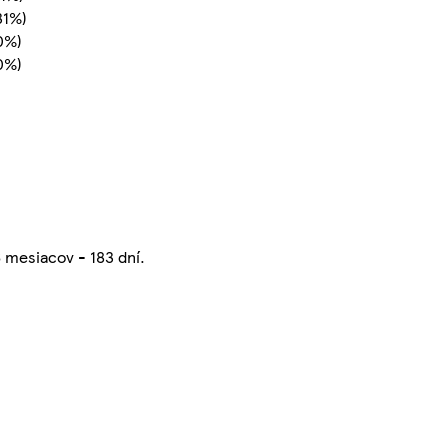
31%)
0%)
0%)
6 mesiacov - 183 dní.