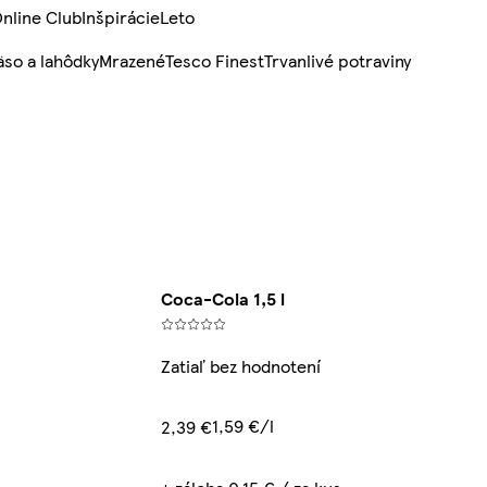
nline Club
Inšpirácie
Leto
so a lahôdky
Mrazené
Tesco Finest
Trvanlivé potraviny
Coca-Cola 1,5 l
Zatiaľ bez hodnotení
1,59 €/l
2,39 €