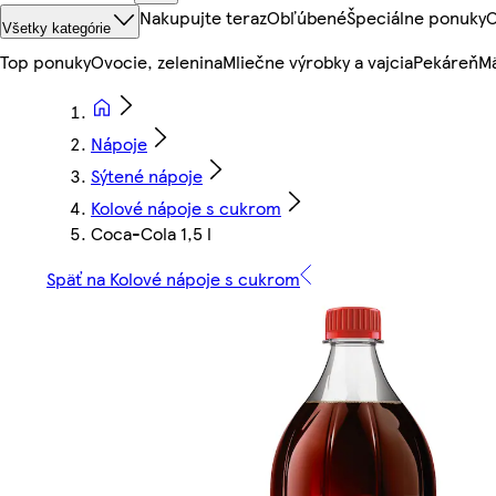
Nakupujte teraz
Obľúbené
Špeciálne ponuky
O
Všetky kategórie
Top ponuky
Ovocie, zelenina
Mliečne výrobky a vajcia
Pekáreň
Mä
Nápoje
Sýtené nápoje
Kolové nápoje s cukrom
Coca-Cola 1,5 l
Späť na Kolové nápoje s cukrom