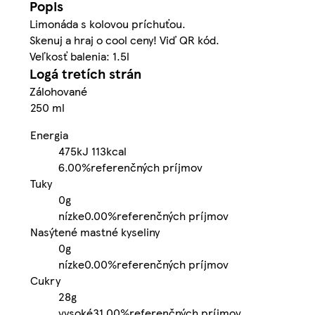
Popis
Limonáda s kolovou príchuťou.
Skenuj a hraj o cool ceny! Viď QR kód.
Veľkosť balenia: 1.5l
Logá tretích strán
Zálohované
250 ml
Energia
475kJ
113kcal
6.00%
referenčných príjmov
Tuky
0g
nízke
0.00%
referenčných príjmov
Nasýtené mastné kyseliny
0g
nízke
0.00%
referenčných príjmov
Cukry
28g
vysoké
31.00%
referenčných príjmov