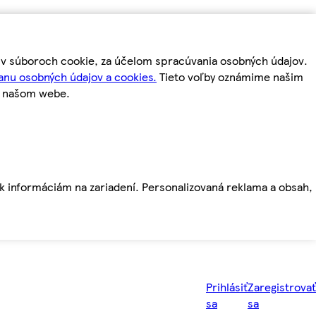
m v súboroch cookie, za účelom spracúvania osobných údajov.
anu osobných údajov a cookies.
Tieto voľby oznámime našim
a našom webe.
ť k informáciám na zariadení. Personalizovaná reklama a obsah,
Prihlásiť
Zaregistrovať
sa
sa