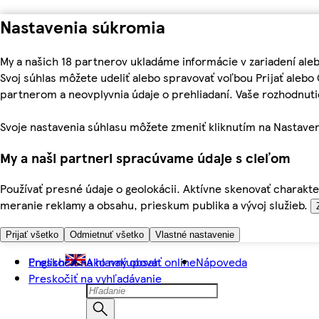
Nastavenia súkromia
My a našich 18 partnerov ukladáme informácie v zariadení ale
Svoj súhlas môžete udeliť alebo spravovať voľbou Prijať aleb
partnerom a neovplyvnia údaje o prehliadaní. Vaše rozhodnu
Svoje nastavenia súhlasu môžete zmeniť kliknutím na Nastaven
My a naši partneri spracúvame údaje s cieľom
Používať presné údaje o geolokácii. Aktívne skenovať charakter
meranie reklamy a obsahu, prieskum publika a vývoj služieb.
Prijať všetko
Odmietnuť všetko
Vlastné nastavenie
Preskočiť na hlavný obsah
English
Ako nakupovať online
Nápoveda
Preskočiť na vyhľadávanie