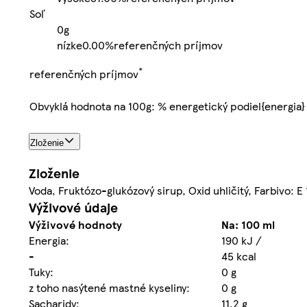
Soľ
0g
nízke
0.00%
referenčných príjmov
*
referenčných príjmov
Obvyklá hodnota na 100g: % energetický podiel{energia}
Zloženie
Zloženie
Voda, Fruktózo-glukózový sirup, Oxid uhličitý, Farbivo: 
Výživové údaje
Výživové hodnoty
Na: 100 ml
Energia:
190 kJ /
-
45 kcal
Tuky:
0 g
z toho nasýtené mastné kyseliny:
0 g
Sacharidy:
11,2 g