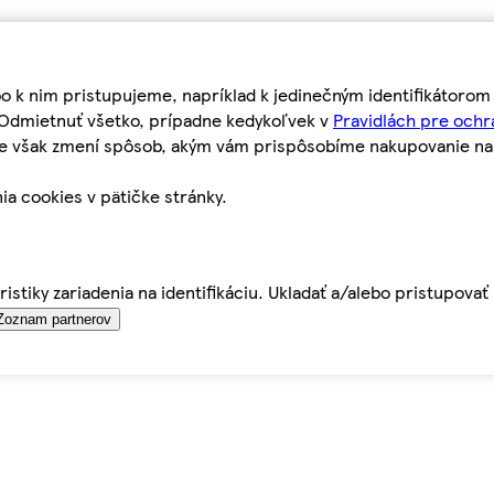
bo k nim pristupujeme, napríklad k jedinečným identifikátoro
o Odmietnuť všetko, prípadne kedykoľvek v
Pravidlách pre ochr
tie však zmení spôsob, akým vám prispôsobíme nakupovanie n
ia cookies v pätičke stránky.
istiky zariadenia na identifikáciu. Ukladať a/alebo pristupova
Zoznam partnerov