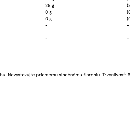
28 g
(
0 g
(
0 g
(
-
-
-
-
uchu. Nevystavujte priamemu slnečnému žiareniu. Trvanlivosť: 