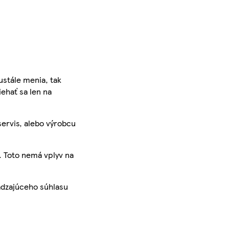
ustále menia, tak
iehať sa len na
servis, alebo výrobcu
. Toto nemá vplyv na
ádzajúceho súhlasu