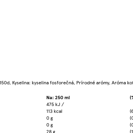
E 150d, Kyselina: kyselina fosforečná, Prírodné arómy, Aróma ko
Na: 250 ml
(
475 kJ /
113 kcal
(
0 g
(
0 g
(
28 g
(