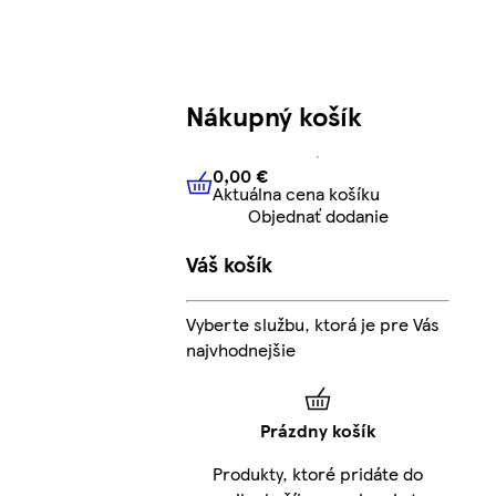
Nákupný košík
0,00 €
Aktuálna cena košíku
0,00 €
Aktuálna cena košíku
Objednať dodanie
Váš košík
Vyberte službu, ktorá je pre Vás
najvhodnejšie
Prázdny košík
Produkty, ktoré pridáte do