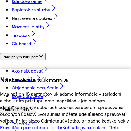
Kde dovážame
Poplatok za službu
Nastavenia cookies
Možnosti platby
Tesco.sk
Clubcard
Pred prvým nákupom
Ako nakupovať
Nastavenia súkromia
Registrácia
Objednanie doručenia
My a našich 18 partnerov ukladáme informácie v zariadení
Moje obľúbené
alebo k nim pristupujeme, napríklad k jedinečným
identifikátorom v súboroch cookie, za účelom spracúvania
Kontaktujte nás
osobných údajov. Svoj súhlas môžete udeliť alebo spravovať
voľbou Prijať alebo Odmietnuť všetko, prípadne kedykoľvek v
Tesco.sk
Pravidlách pre ochranu osobných údajov a cookies.
Tieto