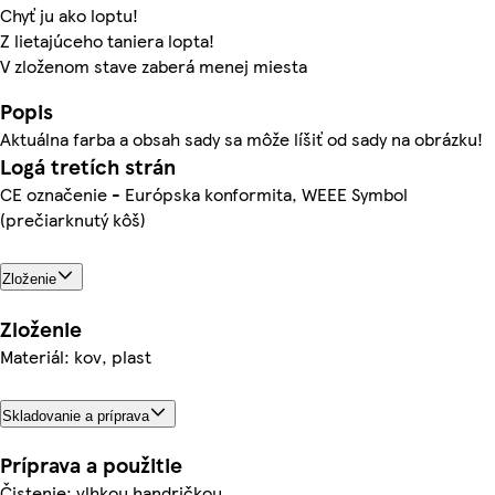
Chyť ju ako loptu!
Z lietajúceho taniera lopta!
V zloženom stave zaberá menej miesta
Popis
Aktuálna farba a obsah sady sa môže líšiť od sady na obrázku!
Logá tretích strán
CE označenie - Európska konformita, WEEE Symbol
(prečiarknutý kôš)
Zloženie
Zloženie
Materiál: kov, plast
Skladovanie a príprava
Príprava a použitie
Čistenie: vlhkou handričkou.