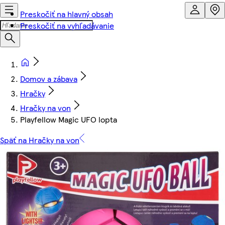
Preskočiť na hlavný obsah
Preskočiť na vyhľadávanie
Domov a zábava
Hračky
Hračky na von
Playfellow Magic UFO lopta
Späť na Hračky na von