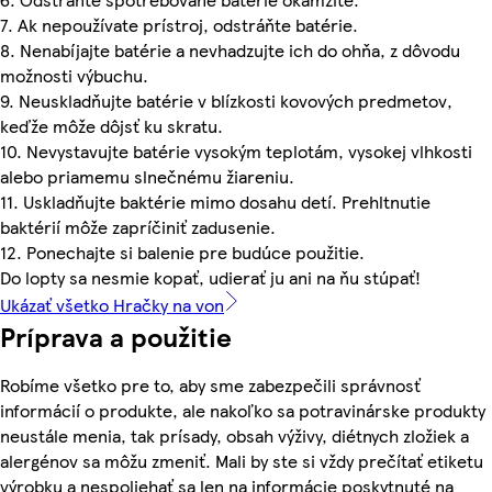
7. Ak nepoužívate prístroj, odstráňte batérie.
8. Nenabíjajte batérie a nevhadzujte ich do ohňa, z dôvodu
možnosti výbuchu.
9. Neuskladňujte batérie v blízkosti kovových predmetov,
keďže môže dôjsť ku skratu.
10. Nevystavujte batérie vysokým teplotám, vysokej vlhkosti
alebo priamemu slnečnému žiareniu.
11. Uskladňujte baktérie mimo dosahu detí. Prehltnutie
baktérií môže zapríčiniť zadusenie.
12. Ponechajte si balenie pre budúce použitie.
Do lopty sa nesmie kopať, udierať ju ani na ňu stúpať!
Ukázať všetko Hračky na von
Príprava a použitie
Robíme všetko pre to, aby sme zabezpečili správnosť
informácií o produkte, ale nakoľko sa potravinárske produkty
neustále menia, tak prísady, obsah výživy, diétnych zložiek a
alergénov sa môžu zmeniť. Mali by ste si vždy prečítať etiketu
výrobku a nespoliehať sa len na informácie poskytnuté na