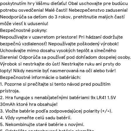
poskytnutím hry Vášmu dieťaťu! Obal uschovajte pre budúcu
potrebu osvedčenia! Malé časti! Nebezpečenstvo zadusenia!
Neodporúča sa deťom do 3 rokov, prehltnutie malých častí
môže viesť k uduseniu!
Bezpečnostné pokyny:
Nepoužívajte v uzavretom priestore! Pri hádzaní dodržujte
bezpečnú vzdialenosť! Nepoužívajte poškodený výrobok!
Uchovávajte mimo dosahu vysokých teplôt a slnečného
žiarenia! Odporúča sa používať pod dohľadom dospelej osoby.
Výrobok si nestrkajte do úst! Nestrkajte ruku ani prsty do
lopty! Nikdy nesmie byť nasmerovaná na oči alebo tvár!
Bezpečnostné informácie o batériách:
1. Pozorne si prečítajte si tento návod pred použitím
prístroja.
2. Hra funguje s nenabíjateľnými batériami 9x LR41 1.5V
30mAh ktoré hra obsahuje!
3. Vložte batérie podľa zodpovedajúcej polarity (+/-).
4. Vždy vymeňte celú sadu batérií.
5. Nekombinujte staré batérie s novými.
6. Odstráňte spotrebované batérie okamžite.