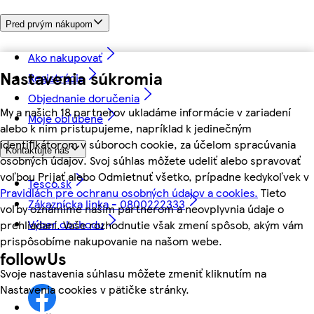
Pred prvým nákupom
Ako nakupovať
Nastavenia súkromia
Registrácia
Objednanie doručenia
My a našich 18 partnerov ukladáme informácie v zariadení
Moje obľúbené
alebo k nim pristupujeme, napríklad k jedinečným
identifikátorom v súboroch cookie, za účelom spracúvania
Kontaktujte nás
osobných údajov. Svoj súhlas môžete udeliť alebo spravovať
voľbou Prijať alebo Odmietnuť všetko, prípadne kedykoľvek v
Tesco.sk
Pravidlách pre ochranu osobných údajov a cookies.
Tieto
Zákaznícka linka - 0800222333
voľby oznámime našim partnerom a neovplyvnia údaje o
Výber obchodu
prehliadaní. Vaše rozhodnutie však zmení spôsob, akým vám
prispôsobíme nakupovanie na našom webe.
followUs
Svoje nastavenia súhlasu môžete zmeniť kliknutím na
Nastavenia cookies v pätičke stránky.