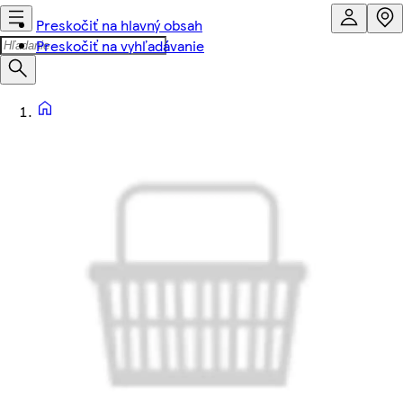
Preskočiť na hlavný obsah
Preskočiť na vyhľadávanie