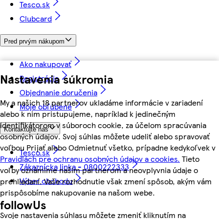
Tesco.sk
Clubcard
Pred prvým nákupom
Ako nakupovať
Nastavenia súkromia
Registrácia
Objednanie doručenia
My a našich 18 partnerov ukladáme informácie v zariadení
Moje obľúbené
alebo k nim pristupujeme, napríklad k jedinečným
identifikátorom v súboroch cookie, za účelom spracúvania
Kontaktujte nás
osobných údajov. Svoj súhlas môžete udeliť alebo spravovať
voľbou Prijať alebo Odmietnuť všetko, prípadne kedykoľvek v
Tesco.sk
Pravidlách pre ochranu osobných údajov a cookies.
Tieto
Zákaznícka linka - 0800222333
voľby oznámime našim partnerom a neovplyvnia údaje o
Výber obchodu
prehliadaní. Vaše rozhodnutie však zmení spôsob, akým vám
prispôsobíme nakupovanie na našom webe.
followUs
Svoje nastavenia súhlasu môžete zmeniť kliknutím na