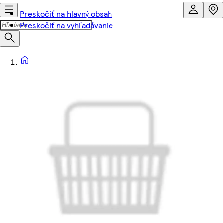
Preskočiť na hlavný obsah
Preskočiť na vyhľadávanie