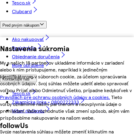
Tesco.sk
Clubcard
Pred prvým nákupom
Ako nakupovať
Nastavenia súkromia
Registrácia
Objednanie doručenia
My a našich 18 partnerov ukladáme informácie v zariadení
Moje obľúbené
alebo k nim pristupujeme, napríklad k jedinečným
identifikátorom v súboroch cookie, za účelom spracúvania
Kontaktujte nás
osobných údajov. Svoj súhlas môžete udeliť alebo spravovať
voľbou Prijať alebo Odmietnuť všetko, prípadne kedykoľvek v
Tesco.sk
Pravidlách pre ochranu osobných údajov a cookies.
Tieto
Zákaznícka linka - 0800222333
voľby oznámime našim partnerom a neovplyvnia údaje o
Výber obchodu
prehliadaní. Vaše rozhodnutie však zmení spôsob, akým vám
prispôsobíme nakupovanie na našom webe.
followUs
Svoje nastavenia súhlasu môžete zmeniť kliknutím na