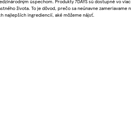
l medzinárodným úspechom. Produkty 7DAYS sú dostupné vo viac
ťastného života. To je dôvod, prečo sa neúnavne zameriavame n
h najlepších ingrediencií, aké môžeme nájsť.