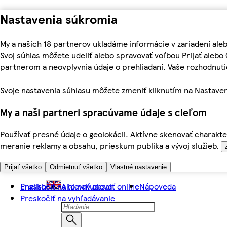
Nastavenia súkromia
My a našich 18 partnerov ukladáme informácie v zariadení ale
Svoj súhlas môžete udeliť alebo spravovať voľbou Prijať aleb
partnerom a neovplyvnia údaje o prehliadaní. Vaše rozhodnu
Svoje nastavenia súhlasu môžete zmeniť kliknutím na Nastaven
My a naši partneri spracúvame údaje s cieľom
Používať presné údaje o geolokácii. Aktívne skenovať charakter
meranie reklamy a obsahu, prieskum publika a vývoj služieb.
Prijať všetko
Odmietnuť všetko
Vlastné nastavenie
Preskočiť na hlavný obsah
English
Ako nakupovať online
Nápoveda
Preskočiť na vyhľadávanie