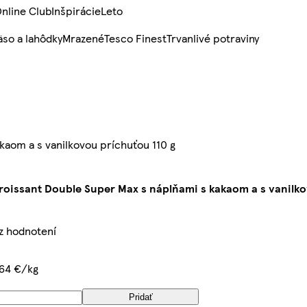
nline Club
Inšpirácie
Leto
so a lahôdky
Mrazené
Tesco Finest
Trvanlivé potraviny
kaom a s vanilkovou príchuťou 110 g
roissant Double Super Max s náplňami s kakaom a s vanilko
ez hodnotení
,64 €/kg
Pridať