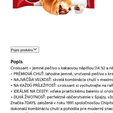
Popis produktu
Popis
Croissant - jemné pečivo s kakaovou náplňou (14 %) a ná
- PRÉMIOVÁ CHUŤ: lahodne jemné, vrstvené pečivo s kr
- NAJVÄČŠIA VEĽKOSŤ: skvelá kombinácia chutí v maximá
- NA KAŽDÚ PRÍLEŽITOSŤ: croissant si vychutnajte na raň
- IDEÁLNE NA CESTY: vďaka praktickému baleniu si croi
- DLHÁ ŽIVOTNOSŤ: perfektné občerstvenie v špajzy, vž
Značka 7DAYS, založená v roku 1991 spoločnosťou Chipita
dokonalú kombináciu chuti a pohodlia pre moderný snack