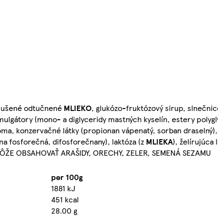
sušené odtučnené
MLIEKO
, glukózo-fruktózový sirup, slnečnic
ulgátory (mono- a diglyceridy mastných kyselín, estery polyg
aróma, konzervačné látky (propionan vápenatý, sorban draselný
ina fosforečná, difosforečnany), laktóza (z
MLIEKA
), želírujúca 
n).MÔŽE OBSAHOVAŤ ARAŠIDY, ORECHY, ZELER, SEMENÁ SEZAMU
per 100g
1881 kJ
451 kcal
28.00 g