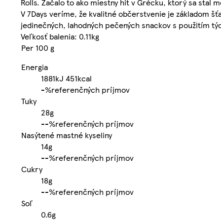
Rolls. Začalo to ako miestny hit v Grécku, ktorý sa sta
V 7Days veríme, že kvalitné občerstvenie je základom š
jedinečných, lahodných pečených snackov s použitím týc
Veľkosť balenia: 0.11kg
Per 100 g
Energia
1881kJ
451kcal
-%
referenčných príjmov
Tuky
28g
-
-%
referenčných príjmov
Nasýtené mastné kyseliny
14g
-
-%
referenčných príjmov
Cukry
18g
-
-%
referenčných príjmov
Soľ
0.6g