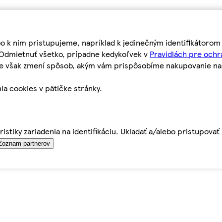
bo k nim pristupujeme, napríklad k jedinečným identifikátoro
o Odmietnuť všetko, prípadne kedykoľvek v
Pravidlách pre ochr
tie však zmení spôsob, akým vám prispôsobíme nakupovanie n
ia cookies v pätičke stránky.
istiky zariadenia na identifikáciu. Ukladať a/alebo pristupova
Zoznam partnerov