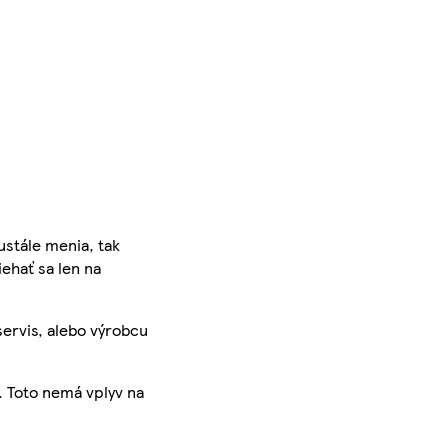
ustále menia, tak
iehať sa len na
servis, alebo výrobcu
. Toto nemá vplyv na