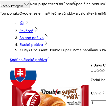
Nakupujte teraz
Obľúbené
Špeciálne ponuky
O
Všetky kategórie
Top ponuky
Ovocie, zelenina
Mliečne výrobky a vajcia
Pekáreň
Mä
Pekáreň
Balené pečivo
Sladké pečivo
7 Days Croissant Double Super Max s náplňami s ka
Späť na Sladké pečivo
7 Days C
Zatiaľ b
12
1,39 €