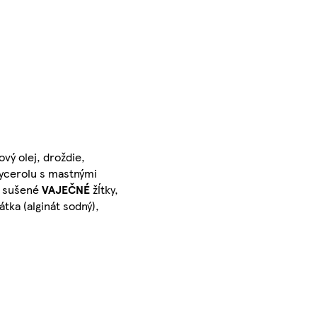
ový olej, droždie,
lycerolu s mastnými
), sušené
VAJEČNÉ
žĺtky,
látka (alginát sodný),