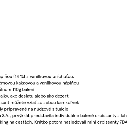
plňou (14 %) s vanilkovou príchuťou.
émovou kakaovou a vanilkovou náplňou
lnom 110g balení
ajky, ako desiatu alebo ako dezert
ssant môžete vziať so sebou kamkoľvek
dy pripravené na núdzové situácie
 S.A., prvýkrát predstavila individuálne balené croissanty s l
ing na cestách. Krátko potom nasledovali mini croissanty 7DA