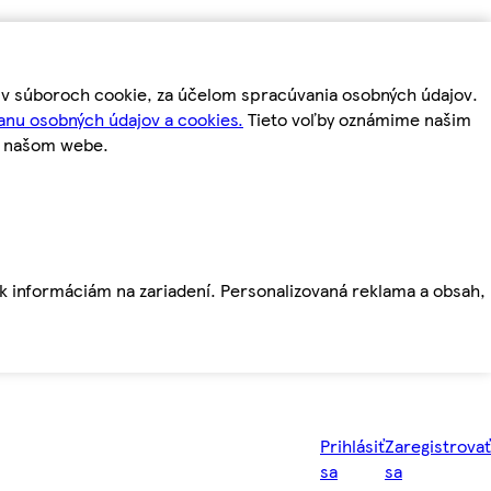
m v súboroch cookie, za účelom spracúvania osobných údajov.
anu osobných údajov a cookies.
Tieto voľby oznámime našim
a našom webe.
ť k informáciám na zariadení. Personalizovaná reklama a obsah,
Prihlásiť
Zaregistrovať
sa
sa