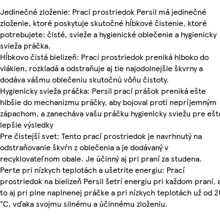
Jedinečné zloženie: Prací prostriedok Persil má jedinečné
zloženie, ktoré poskytuje skutočné hĺbkové čistenie, ktoré
potrebujete: čisté, svieže a hygienické oblečenie a hygienicky
svieža práčka.
Hĺbkovo čistá bielizeň: Prací prostriedok preniká hlboko do
vlákien, rozkladá a odstraňuje aj tie najodolnejšie škvrny a
dodáva vášmu oblečeniu skutočnú vôňu čistoty.
Hygienicky svieža práčka: Persil prací prášok preniká ešte
hlbšie do mechanizmu práčky, aby bojoval proti nepríjemným
zápachom, a zanecháva vašu práčku hygienicky sviežu pre ešt
lepšie výsledky
Pre čistejší svet: Tento prací prostriedok je navrhnutý na
odstraňovanie škvŕn z oblečenia a je dodávaný v
recyklovateľnom obale. Je účinný aj pri praní za studena.
Perte pri nízkych teplotách a ušetrite energiu: Prací
prostriedok na bielizeň Persil šetrí energiu pri každom praní, 
to aj pri plne naplnenej práčke a pri nízkych teplotách už od 2
°C, vďaka svojmu silnému a účinnému zloženiu.