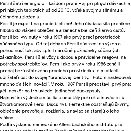
Persil šetrí energiu pri každom praní – aj pri plných dávkach a
pri nízkych teplotách už od 20 °C, vďaka svojmu silnému a
účinnému zloženiu.
Persil je expert na pranie bielizne! Jeho čistiaca sila prenikne
hlboko do vlákien oblečenia a zanechá bielizeň žiarivo čistú.
Persil bol vyvinutý v roku 1907 ako prvý prací prostriedok
súčasného typu. Od tej doby sa Persil sústredí na výkon a
pohodlnosť tak, aby splnil náročné požiadavky súčasných
zákazníkov. Persil šiel vždy s dobou a pravidelne reagoval na
potreby spotrebiteľov. Persil ako prvý v roku 1986 zahájil
predaj bezfosfátového pracieho prostriedku, čím vtlačil
udržateľnosť do svojej “brandovej identity.” Potom nasledoval
mnoho ďalších inovácií. V roku 1987 Persil predstavil prvý pra
gél, neskôr na trh uviedol jedinečné duokapsuly.
Najnovším výsledkom úsilia o neustály pokrok a inovácie sú
štvorkomorové Persil Discs 4v1. Perfektne odstraňujú škvrny,
oblečenie prevoňajú, rozžiaria, a naviac sa starajú o jeho
vlákna.
Podľa výskumu nemeckého Allensbachského inštitútu pre
verejnú mienku je značka Persil vnímaná spotrebiteľmi ako