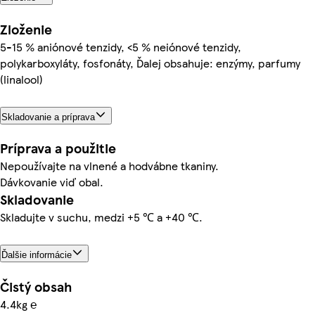
Zloženie
5-15 % aniónové tenzidy, <5 % neiónové tenzidy,
polykarboxyláty, fosfonáty, Ďalej obsahuje: enzýmy, parfumy
(linalool)
Skladovanie a príprava
Príprava a použitie
Nepoužívajte na vlnené a hodvábne tkaniny.
Dávkovanie viď obal.
Skladovanie
Skladujte v suchu, medzi +5 ℃ a +40 ℃.
Ďalšie informácie
Čistý obsah
4.4kg ℮