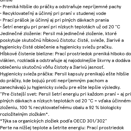
• Preniká hlbšie do práčky a odstraňuje nepríjemné pachy
• Recyklovateľný a účinný pri praní v studenej vode
• Prací prášok je účinný aj pri plných dávkach prania
• Šetrí energiu pri praní pri nízkych teplotách už od 20 °C
Jedinečné zloženie: Persil má jedinečné zloženie, ktoré
poskytuje skutočnú hĺbkovú čistotu: čisté, svieže, žiarivé a
hygienicky čisté oblečenie a hygienicky sviežu pračku.
Hĺbkové čistenie bielizne: Prací prostriedok preniká hlboko do
vlákien, rozkladá a odstraňuje aj najodolnejšie škvrny a dodáva
oblečeniu skutočnú vôňu čistoty a žiarivú jasnosť.
Hygienicky svieža práčka: Persil kapsuly prenikajú ešte hlbšie
do práčky, kde bojujú proti nepríjemným pachom a
zanechávajú ju hygienicky sviežu pre ešte lepšie výsledky.
"Pre čistejší svet: Persil šetrí energiu pri každom praní - aj pr
plných dávkach a nízkych teplotách od 20 °C – vďaka účinném
zloženiu, 100 % recyklovateľnému obalu a 92 % biologicky
rozložitelným zložkám*.
*Týka sa organických zložiek podľa OECD 301/302"
Perte na nižšej teplote a šetrite energiu: Prací prostriedok