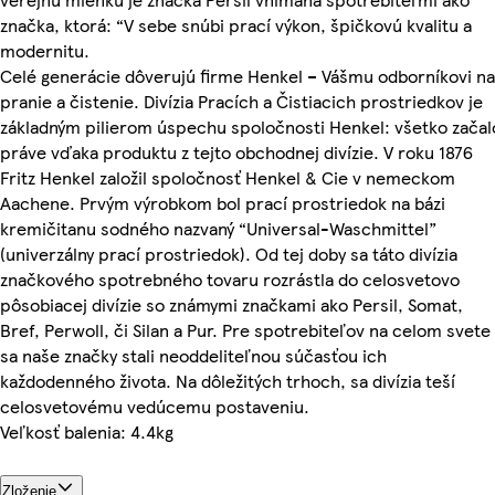
značka, ktorá: “V sebe snúbi prací výkon, špičkovú kvalitu a
modernitu.
Celé generácie dôverujú firme Henkel – Vášmu odborníkovi na
pranie a čistenie. Divízia Pracích a Čistiacich prostriedkov je
základným pilierom úspechu spoločnosti Henkel: všetko začal
práve vďaka produktu z tejto obchodnej divízie. V roku 1876
Fritz Henkel založil spoločnosť Henkel & Cie v nemeckom
Aachene. Prvým výrobkom bol prací prostriedok na bázi
kremičitanu sodného nazvaný “Universal-Waschmittel”
(univerzálny prací prostriedok). Od tej doby sa táto divízia
značkového spotrebného tovaru rozrástla do celosvetovo
pôsobiacej divízie so známymi značkami ako Persil, Somat,
Bref, Perwoll, či Silan a Pur. Pre spotrebiteľov na celom svete
sa naše značky stali neoddeliteľnou súčasťou ich
každodenného života. Na dôležitých trhoch, sa divízia teší
celosvetovému vedúcemu postaveniu.
Veľkosť balenia: 4.4kg
Zloženie