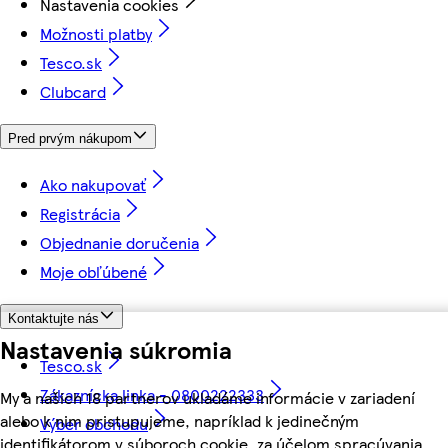
Nastavenia cookies
Možnosti platby
Tesco.sk
Clubcard
Pred prvým nákupom
Ako nakupovať
Registrácia
Objednanie doručenia
Moje obľúbené
Kontaktujte nás
Nastavenia súkromia
Tesco.sk
Zákaznícka linka - 0800222333
My a našich 18 partnerov ukladáme informácie v zariadení
alebo k nim pristupujeme, napríklad k jedinečným
Výber obchodu
identifikátorom v súboroch cookie, za účelom spracúvania