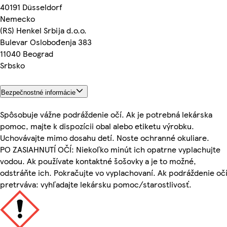
40191 Düsseldorf
Nemecko
(RS) Henkel Srbija d.o.o.
Bulevar Oslobođenja 383
11040 Beograd
Srbsko
Bezpečnostné informácie
Spôsobuje vážne podráždenie očí. Ak je potrebná lekárska
pomoc, majte k dispozícii obal alebo etiketu výrobku.
Uchovávajte mimo dosahu detí. Noste ochranné okuliare.
PO ZASIAHNUTÍ OČÍ: Niekoľko minút ich opatrne vyplachujte
vodou. Ak používate kontaktné šošovky a je to možné,
odstráňte ich. Pokračujte vo vyplachovaní. Ak podráždenie oč
pretrváva: vyhľadajte lekársku pomoc/starostlivosť.