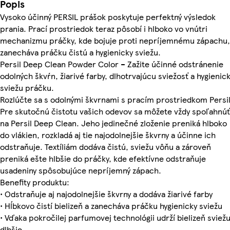
Popis
Vysoko účinný PERSIL prášok poskytuje perfektný výsledok
prania. Prací prostriedok teraz pôsobí i hlboko vo vnútri
mechanizmu práčky, kde bojuje proti nepríjemnému zápachu,
zanecháva práčku čistú a hygienicky sviežu.
Persil Deep Clean Powder Color – Zažite účinné odstránenie
odolných škvŕn, žiarivé farby, dlhotrvajúcu sviežosť a hygienic
sviežu práčku.
Rozlúčte sa s odolnými škvrnami s pracím prostriedkom Persil
Pre skutočnú čistotu vašich odevov sa môžete vždy spoľahnúť
na Persil Deep Clean. Jeho jedinečné zloženie preniká hlboko
do vlákien, rozkladá aj tie najodolnejšie škvrny a účinne ich
odstraňuje. Textíliám dodáva čistú, sviežu vôňu a zároveň
preniká ešte hlbšie do práčky, kde efektívne odstraňuje
usadeniny spôsobujúce nepríjemný zápach.
Benefity produktu:
• Odstraňuje aj najodolnejšie škvrny a dodáva žiarivé farby
• Hĺbkovo čistí bielizeň a zanecháva práčku hygienicky sviežu
• Vďaka pokročilej parfumovej technológii udrží bielizeň sviež
dlhšie