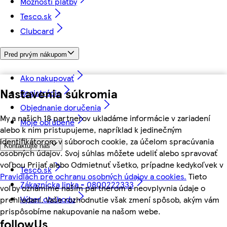
Možnosti platby
Tesco.sk
Clubcard
Pred prvým nákupom
Ako nakupovať
Nastavenia súkromia
Registrácia
Objednanie doručenia
My a našich 18 partnerov ukladáme informácie v zariadení
Moje obľúbené
alebo k nim pristupujeme, napríklad k jedinečným
identifikátorom v súboroch cookie, za účelom spracúvania
Kontaktujte nás
osobných údajov. Svoj súhlas môžete udeliť alebo spravovať
voľbou Prijať alebo Odmietnuť všetko, prípadne kedykoľvek v
Tesco.sk
Pravidlách pre ochranu osobných údajov a cookies.
Tieto
Zákaznícka linka - 0800222333
voľby oznámime našim partnerom a neovplyvnia údaje o
Výber obchodu
prehliadaní. Vaše rozhodnutie však zmení spôsob, akým vám
prispôsobíme nakupovanie na našom webe.
followUs