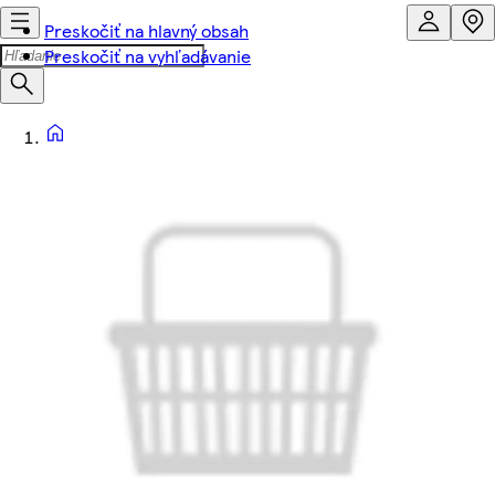
Preskočiť na hlavný obsah
Preskočiť na vyhľadávanie