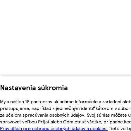
Nastavenia súkromia
My a našich 18 partnerov ukladáme informácie v zariadení ale
pristupujeme, napríklad k jedinečným identifikátorom v súbor
za účelom spracúvania osobných údajov. Svoj súhlas môžete ud
spravovať voľbou Prijať alebo Odmietnuť všetko, prípadne ke
Pravidlách pre ochranu osobných údajov a cookies.
Tieto voľ