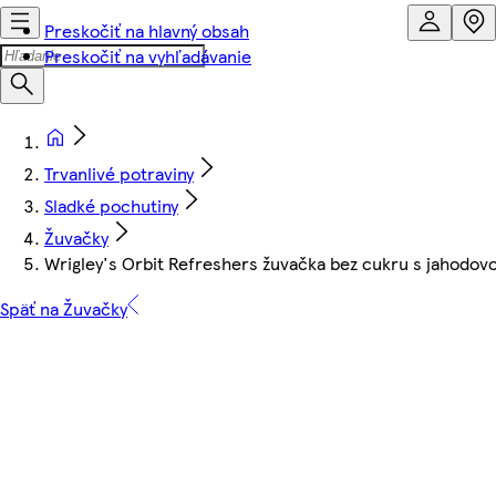
Preskočiť na hlavný obsah
Preskočiť na vyhľadávanie
Trvanlivé potraviny
Sladké pochutiny
Žuvačky
Wrigley's Orbit Refreshers žuvačka bez cukru s jahodovo
Späť na Žuvačky