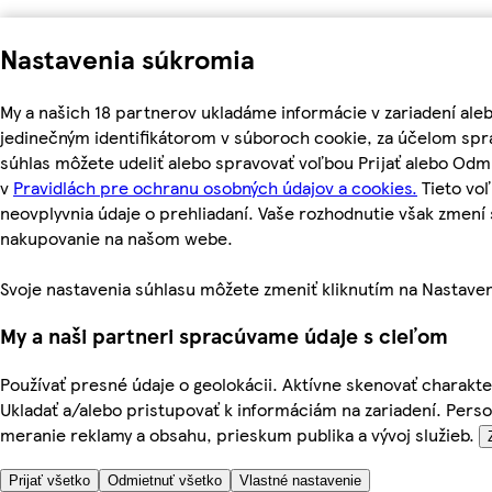
Nastavenia súkromia
My a našich 18 partnerov ukladáme informácie v zariadení ale
jedinečným identifikátorom v súboroch cookie, za účelom spr
súhlas môžete udeliť alebo spravovať voľbou Prijať alebo Odm
v
Pravidlách pre ochranu osobných údajov a cookies.
Tieto vo
neovplyvnia údaje o prehliadaní. Vaše rozhodnutie však zmen
nakupovanie na našom webe.
Svoje nastavenia súhlasu môžete zmeniť kliknutím na Nastaven
My a naši partneri spracúvame údaje s cieľom
Používať presné údaje o geolokácii. Aktívne skenovať charakteri
Ukladať a/alebo pristupovať k informáciám na zariadení. Pers
meranie reklamy a obsahu, prieskum publika a vývoj služieb.
Prijať všetko
Odmietnuť všetko
Vlastné nastavenie