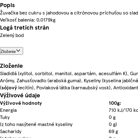
Popis
Žuvačka bez cukru s jahodovou a citrónovou príchuťou so slad
Veľkosť balenia: 0.0179kg
Logá tretích strán
Zelený bod
Zloženie
Zloženie
Sladidlá (xylitol, sorbitol, manitol, aspartám, acesulfám K), G
Arómy, Zahusťovadlo (arabská guma), Kyseliny (kyselina jablčná
(
sójový
lecitín), Povlaková látka (karnaubský vosk), Antioxidan
Výživové údaje
Výživové hodnoty
100g:
Energia
710 kJ/170 kc
Tuky
0 g
(z toho nasýtené mastné kyseliny
0 g)
Sacharidy
69 g