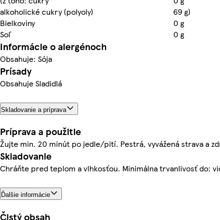
(z toho: cukry
0 g
alkoholické cukry (polyoly)
69 g)
Bielkoviny
0 g
Soľ
0 g
Informácie o alergénoch
Obsahuje: Sója
Prísady
Obsahuje Sladidlá
Skladovanie a príprava
Príprava a použitie
Žujte min. 20 minút po jedle/pití. Pestrá, vyvážená strava a zdr
Skladovanie
Chráňte pred teplom a vlhkosťou. Minimálna trvanlivosť do: vi
Ďalšie informácie
Čistý obsah