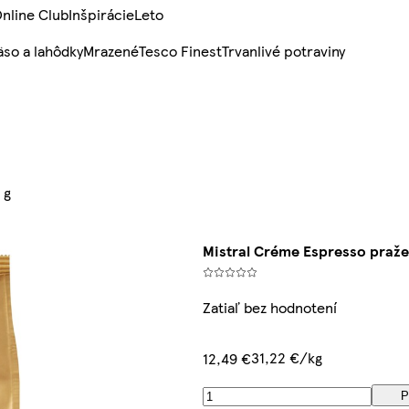
nline Club
Inšpirácie
Leto
so a lahôdky
Mrazené
Tesco Finest
Trvanlivé potraviny
 g
Mistral Créme Espresso praže
Zatiaľ bez hodnotení
31,22 €/kg
12,49 €
P