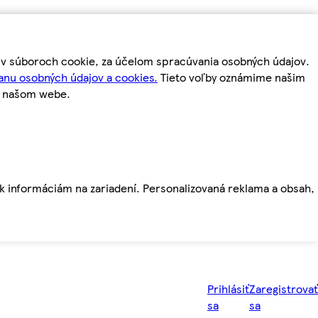
m v súboroch cookie, za účelom spracúvania osobných údajov.
anu osobných údajov a cookies.
Tieto voľby oznámime našim
a našom webe.
ť k informáciám na zariadení. Personalizovaná reklama a obsah,
Prihlásiť
Zaregistrovať
sa
sa