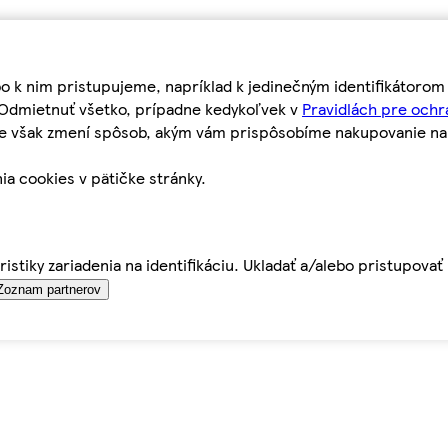
bo k nim pristupujeme, napríklad k jedinečným identifikátoro
o Odmietnuť všetko, prípadne kedykoľvek v
Pravidlách pre ochr
tie však zmení spôsob, akým vám prispôsobíme nakupovanie n
ia cookies v pätičke stránky.
istiky zariadenia na identifikáciu. Ukladať a/alebo pristupova
Zoznam partnerov