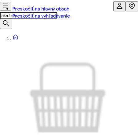
Preskočiť na hlavný obsah
Preskočiť na vyhľadávanie