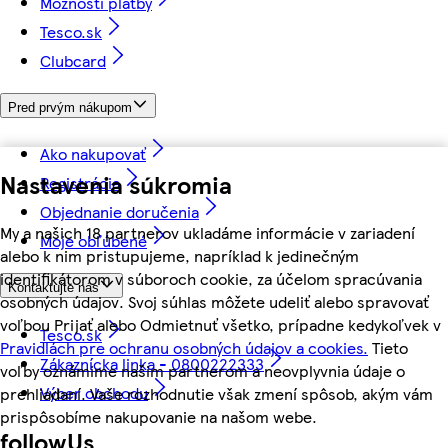
Možnosti platby
Tesco.sk
Clubcard
Pred prvým nákupom
Ako nakupovať
Nastavenia súkromia
Registrácia
Objednanie doručenia
My a našich 18 partnerov ukladáme informácie v zariadení
Moje obľúbené
alebo k nim pristupujeme, napríklad k jedinečným
identifikátorom v súboroch cookie, za účelom spracúvania
Kontaktujte nás
osobných údajov. Svoj súhlas môžete udeliť alebo spravovať
voľbou Prijať alebo Odmietnuť všetko, prípadne kedykoľvek v
Tesco.sk
Pravidlách pre ochranu osobných údajov a cookies.
Tieto
Zákaznícka linka - 0800222333
voľby oznámime našim partnerom a neovplyvnia údaje o
Výber obchodu
prehliadaní. Vaše rozhodnutie však zmení spôsob, akým vám
prispôsobíme nakupovanie na našom webe.
followUs