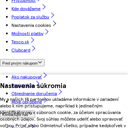
Prístupnosť
Kde dovážame
Poplatok za službu
Nastavenia cookies
Možnosti platby
Tesco.sk
Clubcard
Pred prvým nákupom
Ako nakupovať
Nastavenia súkromia
Registrácia
Objednanie doručenia
My a našich 18 partnerov ukladáme informácie v zariadení
Moje obľúbené
alebo k nim pristupujeme, napríklad k jedinečným
identifikátorom v súboroch cookie, za účelom spracúvania
Kontaktujte nás
osobných údajov. Svoj súhlas môžete udeliť alebo spravovať
voľbou Prijať alebo Odmietnuť všetko, prípadne kedykoľvek v