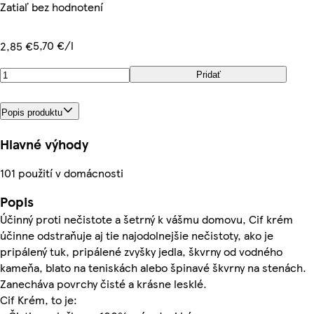
Zatiaľ bez hodnotení
5,70 €/l
2,85 €
Pridať
Popis produktu
Hlavné výhody
101 použití v domácnosti
Popis
Účinný proti nečistote a šetrný k vášmu domovu, Cif krém
účinne odstraňuje aj tie najodolnejšie nečistoty, ako je
pripálený tuk, pripálené zvyšky jedla, škvrny od vodného
kameňa, blato na teniskách alebo špinavé škvrny na stenách.
Zanecháva povrchy čisté a krásne lesklé.
Cif Krém, to je: