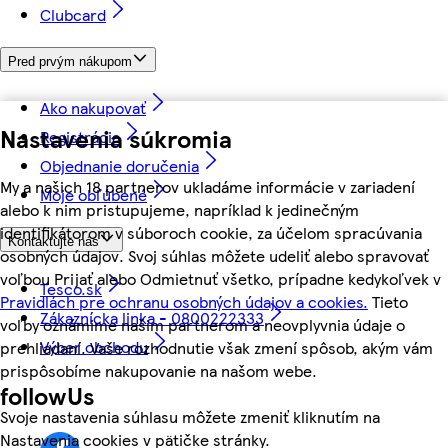
Clubcard
Pred prvým nákupom
Ako nakupovať
Nastavenia súkromia
Registrácia
Objednanie doručenia
My a našich 18 partnerov ukladáme informácie v zariadení
Moje obľúbené
alebo k nim pristupujeme, napríklad k jedinečným
identifikátorom v súboroch cookie, za účelom spracúvania
Kontaktujte nás
osobných údajov. Svoj súhlas môžete udeliť alebo spravovať
voľbou Prijať alebo Odmietnuť všetko, prípadne kedykoľvek v
Tesco.sk
Pravidlách pre ochranu osobných údajov a cookies.
Tieto
Zákaznícka linka - 0800222333
voľby oznámime našim partnerom a neovplyvnia údaje o
Výber obchodu
prehliadaní. Vaše rozhodnutie však zmení spôsob, akým vám
prispôsobíme nakupovanie na našom webe.
followUs
Svoje nastavenia súhlasu môžete zmeniť kliknutím na
Nastavenia cookies v pätičke stránky.