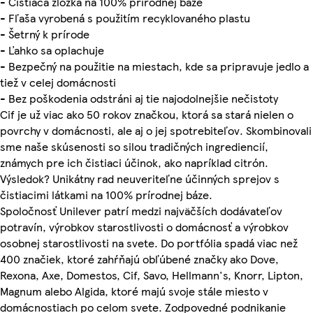
- Čistiaca zložka na 100% prírodnej báze
- Fľaša vyrobená s použitím recyklovaného plastu
- Šetrný k prírode
- Ľahko sa oplachuje
- Bezpečný na použitie na miestach, kde sa pripravuje jedlo a
tiež v celej domácnosti
- Bez poškodenia odstráni aj tie najodolnejšie nečistoty
Cif je už viac ako 50 rokov značkou, ktorá sa stará nielen o
povrchy v domácnosti, ale aj o jej spotrebiteľov. Skombinovali
sme naše skúsenosti so silou tradičných ingrediencií,
známych pre ich čistiaci účinok, ako napríklad citrón.
Výsledok? Unikátny rad neuveriteľne účinných sprejov s
čistiacimi látkami na 100% prírodnej báze.
Spoločnosť Unilever patrí medzi najväčších dodávateľov
potravín, výrobkov starostlivosti o domácnosť a výrobkov
osobnej starostlivosti na svete. Do portfólia spadá viac než
400 značiek, ktoré zahŕňajú obľúbené značky ako Dove,
Rexona, Axe, Domestos, Cif, Savo, Hellmann's, Knorr, Lipton,
Magnum alebo Algida, ktoré majú svoje stále miesto v
domácnostiach po celom svete. Zodpovedné podnikanie