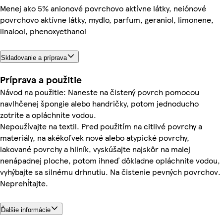
Menej ako 5% anionové povrchovo aktívne látky, neiónové
povrchovo aktívne látky, mydlo, parfum, geraniol, limonene,
linalool, phenoxyethanol
Skladovanie a príprava
Príprava a použitie
Návod na použitie: Naneste na čistený povrch pomocou
navlhčenej špongie alebo handričky, potom jednoducho
zotrite a opláchnite vodou.
Nepoužívajte na textil. Pred použitím na citlivé povrchy a
materiály, na akékoľvek nové alebo atypické povrchy,
lakované povrchy a hliník, vyskúšajte najskôr na malej
nenápadnej ploche, potom ihneď dôkladne opláchnite vodou,
vyhýbajte sa silnému drhnutiu. Na čistenie pevných povrchov.
Neprehĺtajte.
Ďalšie informácie