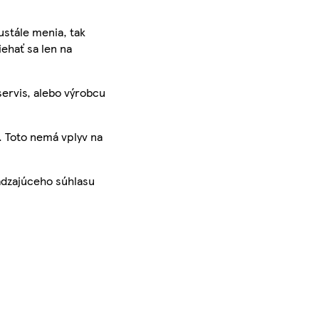
ustále menia, tak
iehať sa len na
servis, alebo výrobcu
. Toto nemá vplyv na
ádzajúceho súhlasu