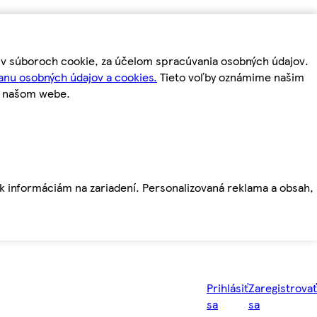
m v súboroch cookie, za účelom spracúvania osobných údajov.
anu osobných údajov a cookies.
Tieto voľby oznámime našim
a našom webe.
ť k informáciám na zariadení. Personalizovaná reklama a obsah,
Prihlásiť
Zaregistrovať
sa
sa