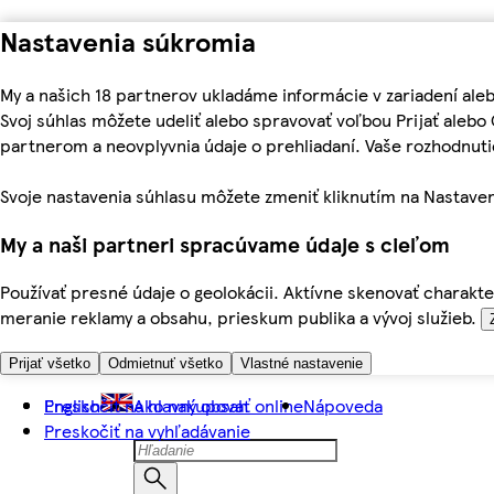
Nastavenia súkromia
My a našich 18 partnerov ukladáme informácie v zariadení ale
Svoj súhlas môžete udeliť alebo spravovať voľbou Prijať aleb
partnerom a neovplyvnia údaje o prehliadaní. Vaše rozhodnu
Svoje nastavenia súhlasu môžete zmeniť kliknutím na Nastaven
My a naši partneri spracúvame údaje s cieľom
Používať presné údaje o geolokácii. Aktívne skenovať charakter
meranie reklamy a obsahu, prieskum publika a vývoj služieb.
Prijať všetko
Odmietnuť všetko
Vlastné nastavenie
Preskočiť na hlavný obsah
English
Ako nakupovať online
Nápoveda
Preskočiť na vyhľadávanie