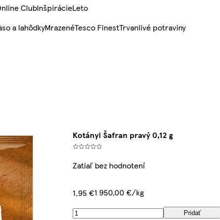
nline Club
Inšpirácie
Leto
so a lahôdky
Mrazené
Tesco Finest
Trvanlivé potraviny
Kotányi Šafran pravý 0,12 g
Zatiaľ bez hodnotení
1 950,00 €/kg
1,95 €
Pridať