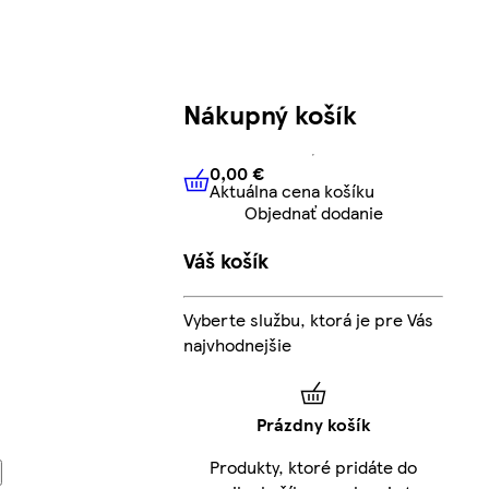
Nákupný košík
0,00 €
Aktuálna cena košíku
0,00 €
Aktuálna cena košíku
Objednať dodanie
Váš košík
Vyberte službu, ktorá je pre Vás
najvhodnejšie
Prázdny košík
Produkty, ktoré pridáte do