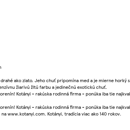
m
 drahé ako zlato. Jeho chuť pripomína med a je mierne horký s
ívnu žiarivú žltú farbu a jedinečnú exotickú chuť.
renín! Kotányi - rakúska rodinná firma - ponúka iba tie najkval
renín! Kotányi - rakúska rodinná firma - ponúka iba tie najkval
 na www.kotanyi.com. Kotányi, tradícia viac ako 140 rokov.