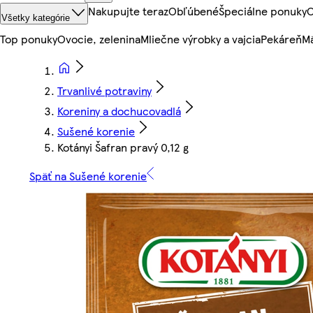
Nakupujte teraz
Obľúbené
Špeciálne ponuky
O
Všetky kategórie
Top ponuky
Ovocie, zelenina
Mliečne výrobky a vajcia
Pekáreň
Mä
Trvanlivé potraviny
Koreniny a dochucovadlá
Sušené korenie
Kotányi Šafran pravý 0,12 g
Späť na Sušené korenie