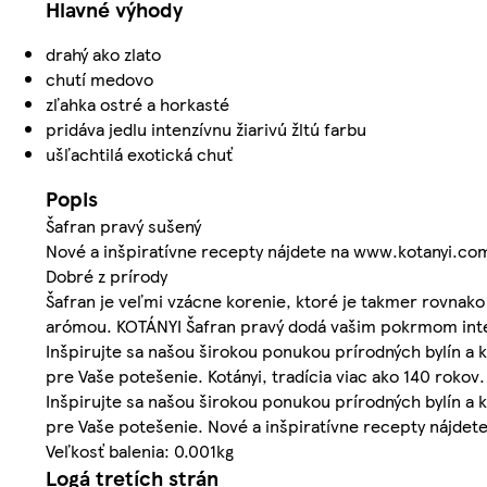
Hlavné výhody
drahý ako zlato
chutí medovo
zľahka ostré a horkasté
pridáva jedlu intenzívnu žiarivú žltú farbu
ušľachtilá exotická chuť
Popis
Šafran pravý sušený
Nové a inšpiratívne recepty nájdete na www.kotanyi.co
Dobré z prírody
Šafran je veľmi vzácne korenie, ktoré je takmer rovnako
arómou. KOTÁNYI Šafran pravý dodá vašim pokrmom intenz
Inšpirujte sa našou širokou ponukou prírodných bylín a ko
pre Vaše potešenie. Kotányi, tradícia viac ako 140 rokov.
Inšpirujte sa našou širokou ponukou prírodných bylín a ko
pre Vaše potešenie. Nové a inšpiratívne recepty nájdete
Veľkosť balenia: 0.001kg
Logá tretích strán