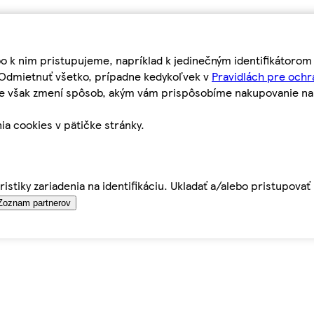
bo k nim pristupujeme, napríklad k jedinečným identifikátoro
o Odmietnuť všetko, prípadne kedykoľvek v
Pravidlách pre ochr
tie však zmení spôsob, akým vám prispôsobíme nakupovanie n
ia cookies v pätičke stránky.
istiky zariadenia na identifikáciu. Ukladať a/alebo pristupova
Zoznam partnerov